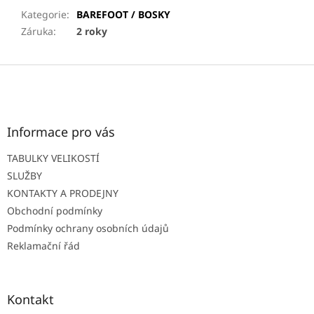
Kategorie
:
BAREFOOT / BOSKY
Záruka
:
2 roky
Z
á
p
a
t
Informace pro vás
í
TABULKY VELIKOSTÍ
SLUŽBY
KONTAKTY A PRODEJNY
Obchodní podmínky
Podmínky ochrany osobních údajů
Reklamační řád
Kontakt