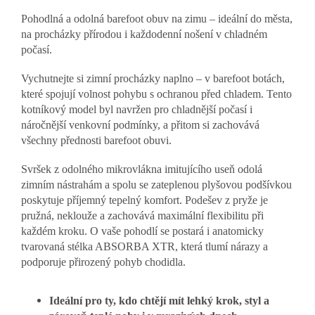
Pohodlná a odolná barefoot obuv na zimu – ideální do města,
na procházky přírodou i každodenní nošení v chladném
počasí.
Vychutnejte si zimní procházky naplno – v barefoot botách,
které spojují volnost pohybu s ochranou před chladem. Tento
kotníkový model byl navržen pro chladnější počasí i
náročnější venkovní podmínky, a přitom si zachovává
všechny přednosti barefoot obuvi.
Svršek z odolného mikrovlákna imitujícího useň odolá
zimním nástrahám a spolu se zateplenou plyšovou podšívkou
poskytuje příjemný tepelný komfort. Podešev z pryže je
pružná, neklouže a zachovává maximální flexibilitu při
každém kroku. O vaše pohodlí se postará i anatomicky
tvarovaná stélka ABSORBA XTR, která tlumí nárazy a
podporuje přirozený pohyb chodidla.
Ideální pro ty, kdo chtějí mít lehký krok, styl a