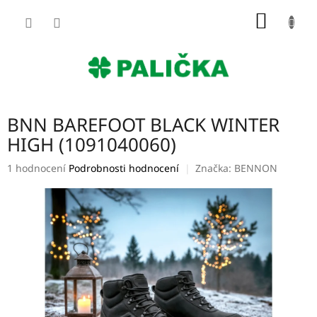
Přejít
NÁKUP
na
obsah
KOŠÍK
BNN BAREFOOT BLACK WINTER
HIGH (1091040060)
Průměrné
1 hodnocení
Podrobnosti hodnocení
Značka:
BENNON
hodnocení
produktu
je
5,0
z
5
hvězdiček.