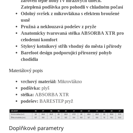
zároveň teplé nohy i v mrazivých dnech.
Zateplená podšívka pro pohodlí v chladném počasí
Odolný svršek z mikrovlákna s efektem broušené
usně
Pružná a neklouzavá podešev z pryže
Anatomicky tvarovaná stélka ABSORBA XTR pro
celodenní komfort
Stylový kotníkový střih vhodný do města i přírody
Barefoot design podporující přirozený pohyb
chodidla
Materiálový popis
vrchový materiál:
Mikrovlákno
podšívka:
plyš
stélka:
ABSORBA XTR
podešev:
BARESTEP pryž
Doplňkové parametry