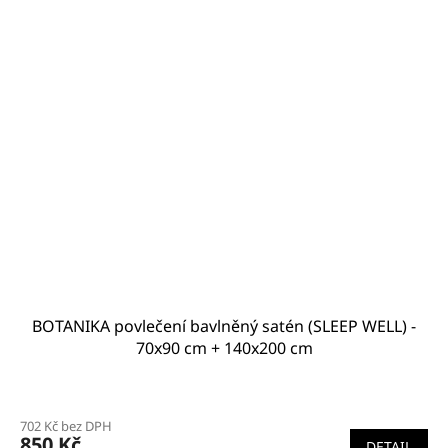
BOTANIKA povlečení bavlněný satén (SLEEP WELL) -
70x90 cm + 140x200 cm
Průměrné
hodnocení
702 Kč bez DPH
produktu
850 Kč
DETAIL