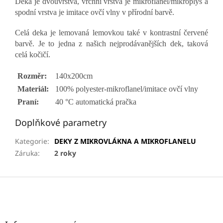
Deka je dvouvrstvá, vrchní vrstva je mikroflanel/mikroplyš a
spodní vrstva je imitace ovčí vlny v přírodní barvě.
Celá deka je lemovaná lemovkou také v kontrastní červené
barvě. Je to jedna z našich nejprodávanějších dek, taková
celá kočičí.
Rozměr:
140x200cm
Materiál:
100% polyester-mikroflanel/imitace ovčí vlny
Praní:
40 °C automatická pračka
Doplňkové parametry
Kategorie
:
DEKY Z MIKROVLÁKNA A MIKROFLANELU
Záruka
:
2 roky
Z
á
p
a