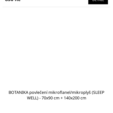
je
4,5
z
5
hvězdiček.
BOTANIKA povlečení mikroflanel/mikroplyš (SLEEP
WELL) - 70x90 cm + 140x200 cm
Průměrné