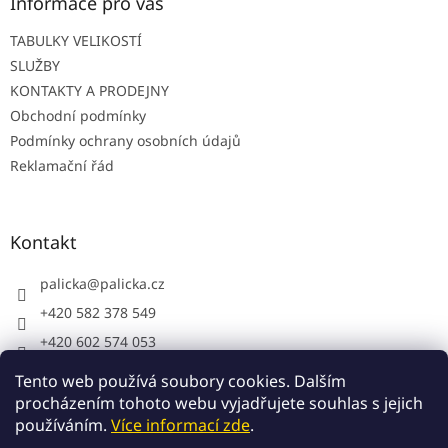
t
Informace pro vás
í
TABULKY VELIKOSTÍ
SLUŽBY
KONTAKTY A PRODEJNY
Obchodní podmínky
Podmínky ochrany osobních údajů
Reklamační řád
Kontakt
palicka
@
palicka.cz
+420 582 378 549
+420 602 574 053
Palička s.r.o. - pracovní oděvy
Tento web používá soubory cookies. Dalším
procházením tohoto webu vyjadřujete souhlas s jejich
používáním.
Více informací zde
.