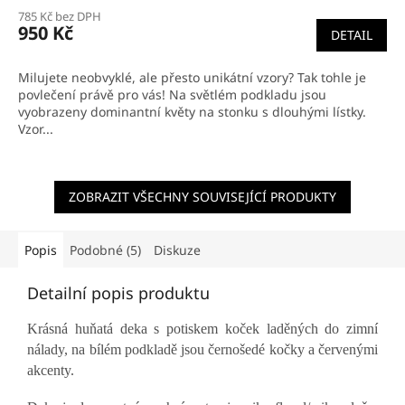
hodnocení
785 Kč bez DPH
produktu
950 Kč
DETAIL
je
5,0
z
Milujete neobvyklé, ale přesto unikátní vzory? Tak tohle je
5
povlečení právě pro vás! Na světlém podkladu jsou
hvězdiček.
vyobrazeny dominantní květy na stonku s dlouhými lístky.
Vzor...
ZOBRAZIT VŠECHNY SOUVISEJÍCÍ PRODUKTY
Popis
Podobné (5)
Diskuze
Detailní popis produktu
Krásná huňatá deka s potiskem koček laděných do zimní
nálady, na bílém podkladě jsou černošedé kočky a červenými
akcenty.