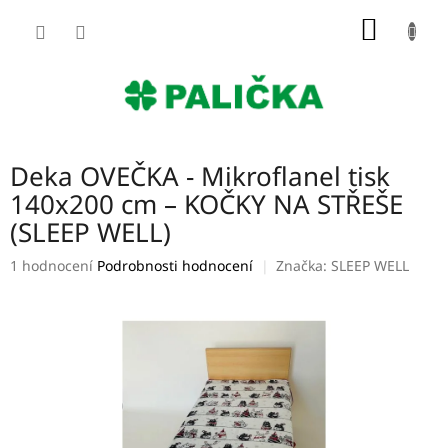
Přejít
NÁKUP
na
obsah
KOŠÍK
Deka OVEČKA - Mikroflanel tisk
140x200 cm – KOČKY NA STŘEŠE
(SLEEP WELL)
Průměrné
1 hodnocení
Podrobnosti hodnocení
Značka:
SLEEP WELL
hodnocení
produktu
je
5,0
z
5
hvězdiček.