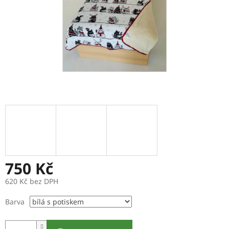
750 Kč
620 Kč bez DPH
Měrná
Barva
cena: