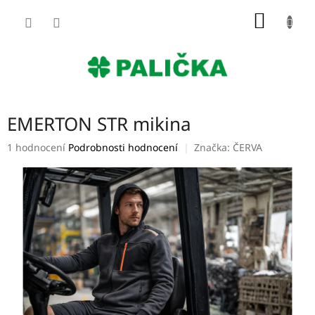
Přejít
NÁKUP
na
obsah
KOŠÍK
EMERTON STR mikina
Průměrné
1 hodnocení
Podrobnosti hodnocení
Značka:
ČERVA
hodnocení
produktu
je
5,0
z
5
hvězdiček.