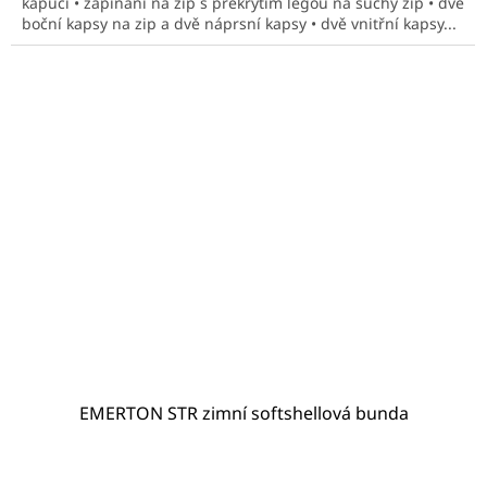
kapucí • zapínání na zip s překrytím légou na suchý zip • dvě
hvězdiček.
boční kapsy na zip a dvě náprsní kapsy • dvě vnitřní kapsy...
EMERTON STR zimní softshellová bunda
Průměrné