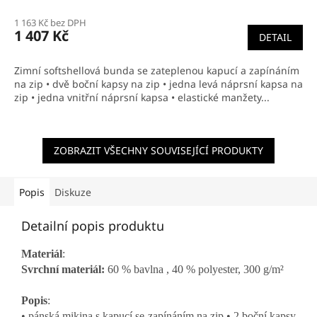
hodnocení
1 163 Kč bez DPH
produktu
1 407 Kč
DETAIL
je
5,0
z
Zimní softshellová bunda se zateplenou kapucí a zapínáním
5
na zip • dvě boční kapsy na zip • jedna levá náprsní kapsa na
hvězdiček.
zip • jedna vnitřní náprsní kapsa • elastické manžety...
ZOBRAZIT VŠECHNY SOUVISEJÍCÍ PRODUKTY
Popis
Diskuze
Detailní popis produktu
Materiál
:
Svrchní materiál:
60 % bavlna , 40 % polyester, 300 g/m²
Popis
:
• pánská mikina s kapucí se zapínáním na zip • 2 boční kapsy