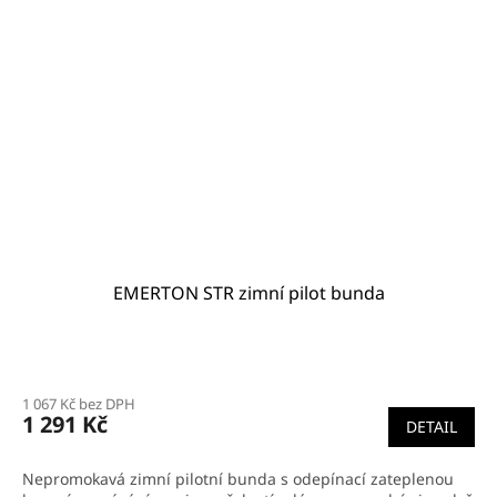
EMERTON STR zimní pilot bunda
Průměrné
hodnocení
1 067 Kč bez DPH
produktu
1 291 Kč
DETAIL
je
5,0
z
Nepromokavá zimní pilotní bunda s odepínací zateplenou
5