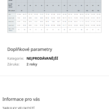
Doplňkové parametry
Kategorie
:
NEJPRODÁVANĚJŠÍ
Záruka
:
2 roky
Z
á
p
a
t
Informace pro vás
í
TABULKY VELIKOSTÍ