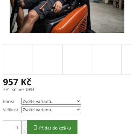
957 Kč
791 Kč bez DPH
Měrná
Barva
cena:
Velikost
Přidat do košíku