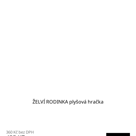
ŽELVÍ RODINKA plyšová hračka
Průměrné
hodnocení
360 Kč bez DPH
produktu