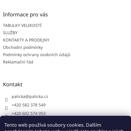
p
a
t
Informace pro vás
í
TABULKY VELIKOSTÍ
SLUŽBY
KONTAKTY A PRODEJNY
Obchodní podmínky
Podmínky ochrany osobních údajů
Reklamační řád
Kontakt
palicka
@
palicka.cz
+420 582 378 549
+420 602 574 053
Palička s.r.o. - pracovní oděvy
Tento web používá soubory cookies. Dalším