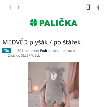
Přejít
NÁKUP
na
obsah
KOŠÍK
MEDVĚD plyšák / polštářek
Průměrné
30 hodnocení
Podrobnosti hodnocení
Tip
hodnocení
Značka:
SLEEP WELL
produktu
je
4,4
z
5
hvězdiček.