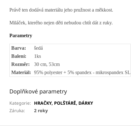
Právě ten dodává materiálu jeho pružnost a měkkost.
Miláček, kterého nejen děti nebudou chtít dát z ruky.
Parametry
Barva:
šedá
Balení:
1ks
Rozměr:
30 cm, 53cm
Materiál:
95% polyester + 5% spandex - mikrospandex SLEE
Doplňkové parametry
Kategorie
:
HRAČKY, POLŠTÁRĚ, DÁRKY
Záruka
:
2 roky
Z
á