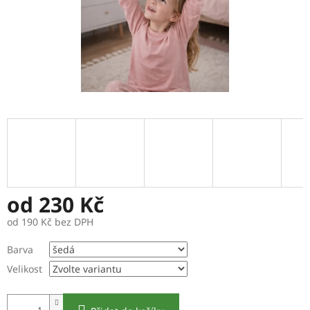
od
230 Kč
od
190 Kč
bez DPH
Měrná
Barva
cena:
Velikost