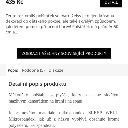
435 Kč
DETAIL
je
5,0
z
Tento roztomilý polštářek ve tvaru želvy je nejen krásnou
5
dekorací do dětského pokoje, ale také skvělým způsobem,
hvězdiček.
jak dětem pomoci při učení barev! Polštářek má průměr 50
cm a...
ZOBRAZIT VŠECHNY SOUVISEJÍCÍ PRODUKTY
Popis
Podobné (5)
Diskuze
Detailní popis produktu
Měkoučký polštářek - plyšák, který se stane skvělým
mazlivým kamarádem na hraní i na spaní.
Je z nového materiálu mikrospandex SLEEP WELL.
Mikrospandex, jak už z názvu vyplývá obsahuje kromě
polyesteru, 5% spandexu.