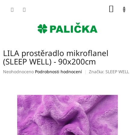
Přejít
NÁKUP
na
obsah
KOŠÍK
LILA prostěradlo mikroflanel
(SLEEP WELL) - 90x200cm
Průměrné
Neohodnoceno
Podrobnosti hodnocení
Značka:
SLEEP WELL
hodnocení
produktu
je
0,0
z
5
hvězdiček.