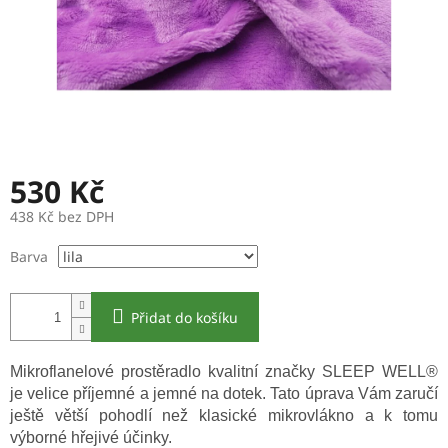
530 Kč
438 Kč bez DPH
Měrná
Barva
cena:
Přidat do košíku
Mikroflanelové prostěradlo kvalitní značky SLEEP WELL®
je velice příjemné a jemné na dotek. Tato úprava Vám zaručí
ještě větší pohodlí než klasické mikrovlákno a k tomu
výborné hřejivé účinky.