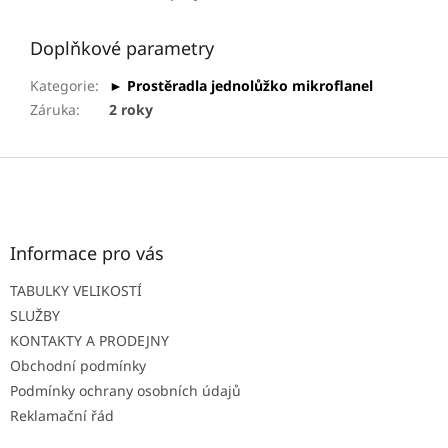
Doplňkové parametry
Kategorie
:
► Prostěradla jednolůžko mikroflanel
Záruka
:
2 roky
Z
á
p
a
t
Informace pro vás
í
TABULKY VELIKOSTÍ
SLUŽBY
KONTAKTY A PRODEJNY
Obchodní podmínky
Podmínky ochrany osobních údajů
Reklamační řád