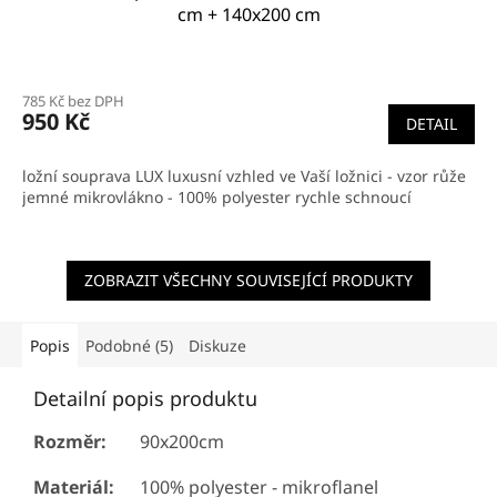
cm + 140x200 cm
Průměrné
hodnocení
785 Kč bez DPH
produktu
950 Kč
DETAIL
je
5,0
z
ložní souprava LUX luxusní vzhled ve Vaší ložnici - vzor růže
5
jemné mikrovlákno - 100% polyester rychle schnoucí
hvězdiček.
ZOBRAZIT VŠECHNY SOUVISEJÍCÍ PRODUKTY
Popis
Podobné (5)
Diskuze
Detailní popis produktu
Rozměr:
90x200cm
Materiál:
100% polyester - mikroflanel