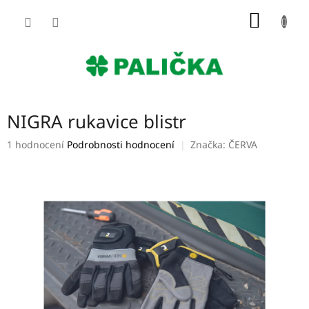
Přejít
NÁKUP
na
obsah
KOŠÍK
NIGRA rukavice blistr
Průměrné
1 hodnocení
Podrobnosti hodnocení
Značka:
ČERVA
hodnocení
produktu
je
5,0
z
5
hvězdiček.