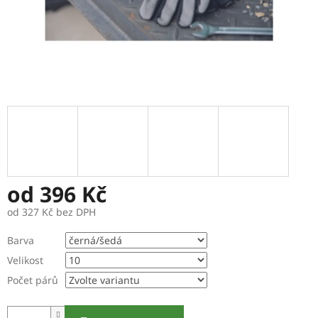
od
396 Kč
od
327 Kč
bez DPH
Měrná
Barva
cena:
Velikost
Počet párů