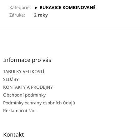
Kategorie
:
► RUKAVICE KOMBINOVANÉ
Záruka
:
2 roky
Z
á
p
a
t
Informace pro vás
í
TABULKY VELIKOSTÍ
SLUŽBY
KONTAKTY A PRODEJNY
Obchodní podmínky
Podmínky ochrany osobních údajů
Reklamační řád
Kontakt