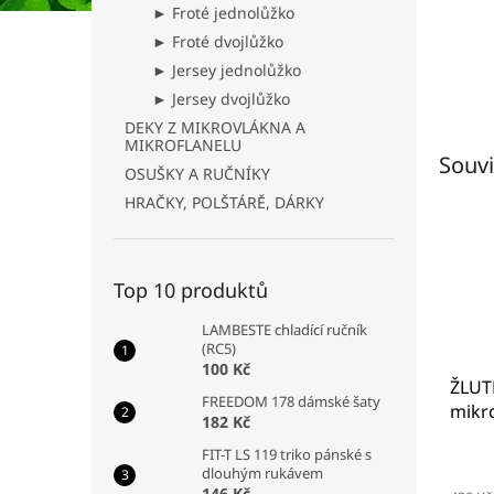
► Froté jednolůžko
► Froté dvojlůžko
► Jersey jednolůžko
► Jersey dvojlůžko
DEKY Z MIKROVLÁKNA A
MIKROFLANELU
Souvi
OSUŠKY A RUČNÍKY
HRAČKY, POLŠTÁRĚ, DÁRKY
Top 10 produktů
LAMBESTE chladící ručník
(RC5)
100 Kč
ŽLUT
FREEDOM 178 dámské šaty
mikro
182 Kč
WELL
FIT-T LS 119 triko pánské s
dlouhým rukávem
146 Kč