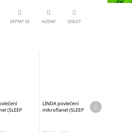
ZEPTAT SE
HLÍDAT
SDÍLET
vlečení
LINDA povlečení
Další
produkt
nel (SLEEP
mikroflanel (SLEEP
70x90 cm +
WELL) - 70x90 cm +
 cm
140x200 cm