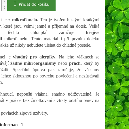
Přidat do košíku
í je z
mikroflanelu.
Ten
je tvořen hustými krátkými
, které jsou velmi jemné a příjemné na dotek. Velká
ta těchto chloupků zaručuje
hřejivé
ti
mikroflanelu. Tento materiál i při prvním doteku
 takže už nikdy nebudete ulehat do chladné postele.
nel je
vhodný pro alergiky
. Na jeho vláknech se
távájí
žádné mikroorganismy
nebo
prach
, který by
áždit. Speciální úprava pak zaručuje, že všechny
y lehce sklouznou po povrchu povlečení a nezůstávají
m.
chnoucí, nepouští vlákna, snadno udržovatelné. Je
át v pračce bez žmolkování a ztráty odstínu barev na
povlacích zipové uzávěry.
 informace