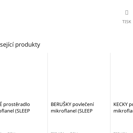
TISK
sející produkty
É prostěradlo
BERUŠKY povlečení
KECKY po
flanel (SLEEP
mikroflanel (SLEEP
mikrofla
) - 90x200cm
WELL) - 70x90 cm +
WELL) - 
140x200 cm
140x200