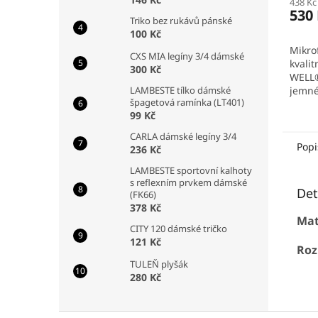
438 Kč
530
Triko bez rukávů pánské
100 Kč
Mikro
CXS MIA legíny 3/4 dámské
kvalit
300 Kč
WELL®
LAMBESTE tílko dámské
jemné
špagetová ramínka (LT401)
úprav
99 Kč
větší 
mikro
CARLA dámské legíny 3/4
výborn
Popi
236 Kč
LAMBESTE sportovní kalhoty
s reflexním prvkem dámské
Det
(FK66)
378 Kč
Mat
CITY 120 dámské tričko
121 Kč
Roz
TULEŇ plyšák
280 Kč
Z