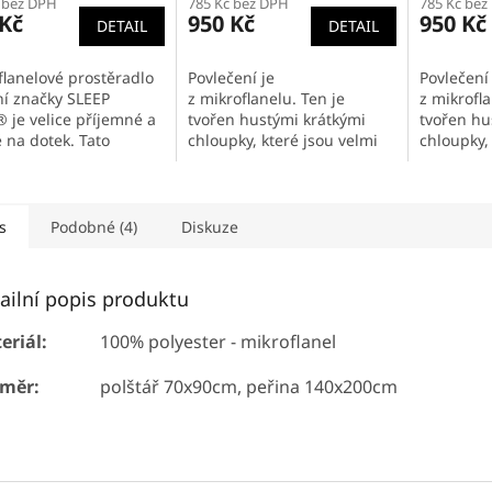
 bez DPH
785 Kč bez DPH
785 Kč bez
 Kč
950 Kč
950 Kč
DETAIL
DETAIL
flanelové prostěradlo
Povlečení je
Povlečení 
ní značky SLEEP
z mikroflanelu. Ten je
z mikrofla
 je velice příjemné a
tvořen hustými krátkými
tvořen hu
 na dotek. Tato
chloupky, které jsou velmi
chloupky,
a Vám zaručí ještě
jemné a příjemné na dotek.
jemné a p
pohodlí než klasické
Velká hustota těchto
Velká hus
vlákno a k tomu
chloupků zaručuje hřejivé
chloupků 
é...
vlastnosti...
vlastnosti.
s
Podobné (4)
Diskuze
ailní popis produktu
eriál:
100% polyester - mikroflanel
měr:
polštář 70x90cm, peřina 140x200cm