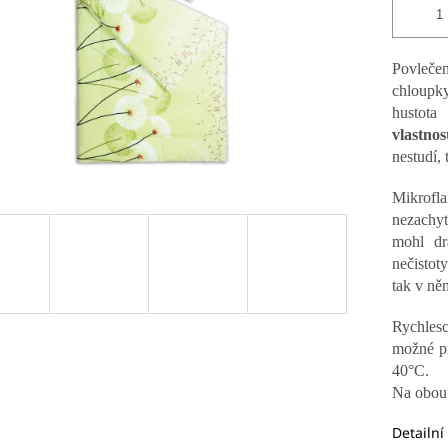
Povlečen
chloupky
husto
vlastnos
nestudí,
Mikrofla
nezachy
mohl dr
nečistot
tak v ně
Rychles
možné pr
40°C.
Na obou 
Detailní