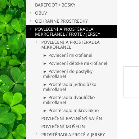
n
BAREFOOT / BOSKY
e
OBUV
l
OCHRANNÉ PROSTŘEDKY
POVLEČENÍ A PROSTĚRADLA
MIKROFLANEL / FROTÉ / JERSEY
POVLEČENÍ A PROSTĚRADLA
MIKROFLANEL
► Povlečení mikroflanel
► Povlečení dětské mikroflanel
► Povlečení do postýlky
mikroflanel
► Prostěradla jednolůžko
mikroflanel
► Prostěradla dvoulůžko
mikroflanel
► Prostěradlo mikrovlákno
POVLEČENÍ BAVLNĚNÝ SATÉN
POVLEČENÍ MUŠELÍN
PROSTĚRADLA FROTÉ A JERSEY