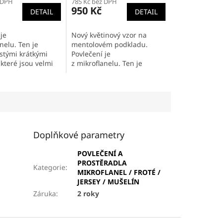
 DPH
785 Kč bez DPH
950 Kč
DETAIL
DETAIL
je
Nový květinový vzor na
nelu. Ten je
mentolovém podkladu.
stými krátkými
Povlečení je
 které jsou velmi
z mikroflanelu. Ten je
říjemné na dotek.
tvořen hustými krátkými
tota těchto
chloupky, které jsou velmi
zaručuje hřejivé
jemné a příjemné na dotek.
..
Velká hustota...
Doplňkové parametry
POVLEČENÍ A
PROSTĚRADLA
Kategorie
:
MIKROFLANEL / FROTÉ /
JERSEY / MUŠELÍN
Záruka
:
2 roky