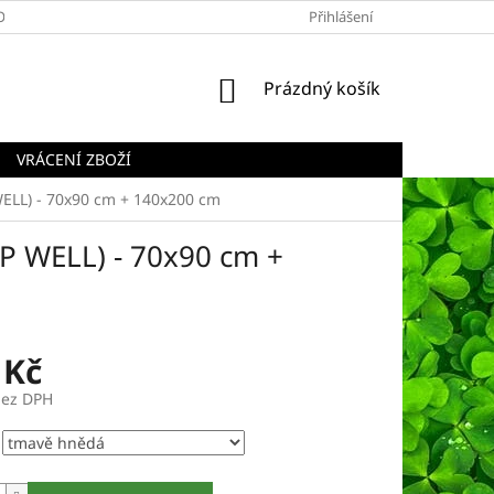
OBCHODNÍ PODMÍNKY
PODMÍNKY OCHRANY OSOBNÍCH ÚDAJŮ
Přihlášení
NÁKUPNÍ
Prázdný košík
KOŠÍK
VRÁCENÍ ZBOŽÍ
WELL) - 70x90 cm + 140x200 cm
P WELL) - 70x90 cm +
 Kč
bez DPH