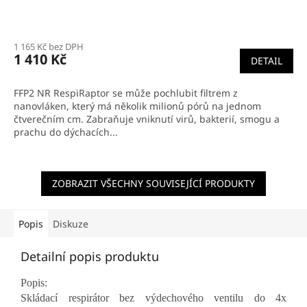
1 165 Kč bez DPH
1 410 Kč
DETAIL
FFP2 NR RespiRaptor se může pochlubit filtrem z
nanovláken, který má několik milionů pórů na jednom
čtverečním cm. Zabraňuje vniknutí virů, bakterií, smogu a
prachu do dýchacích...
ZOBRAZIT VŠECHNY SOUVISEJÍCÍ PRODUKTY
Popis
Diskuze
Detailní popis produktu
Popis:
Skládací respirátor bez výdechového ventilu do 4x