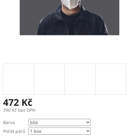
472 Kč
390 Kč bez DPH
Měrná
Barva
cena:
Počet párů