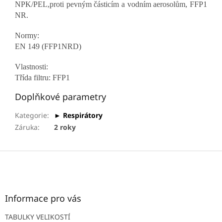
NPK/PEL,proti pevným částicím a vodním aerosolům, FFP1
NR.
Normy:
EN 149
(FFP1NRD)
Vlastnosti:
Třída filtru: FFP1
Doplňkové parametry
Kategorie
:
► Respirátory
Záruka
:
2 roky
Z
á
p
a
t
Informace pro vás
í
TABULKY VELIKOSTÍ