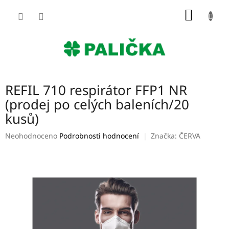
Přejít
NÁKUP
na
obsah
KOŠÍK
REFIL 710 respirátor FFP1 NR
(prodej po celých baleních/20
kusů)
Průměrné
Neohodnoceno
Podrobnosti hodnocení
Značka:
ČERVA
hodnocení
produktu
je
0,0
z
5
hvězdiček.