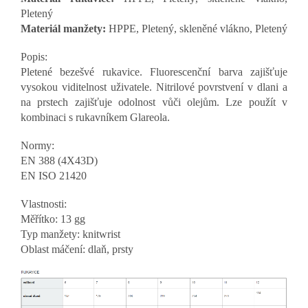
Pletený
Materiál manžety:
HPPE, Pletený, skleněné vlákno, Pletený
Popis:
Pletené bezešvé rukavice. Fluorescenční barva zajišťuje
vysokou viditelnost uživatele. Nitrilové povrstvení v dlani a
na prstech zajišťuje odolnost vůči olejům. Lze použít v
kombinaci s rukavníkem Glareola.
Normy:
EN 388 (4X43D)
EN ISO 21420
Vlastnosti:
Měřítko: 13 gg
Typ manžety: knitwrist
Oblast máčení: dlaň, prsty