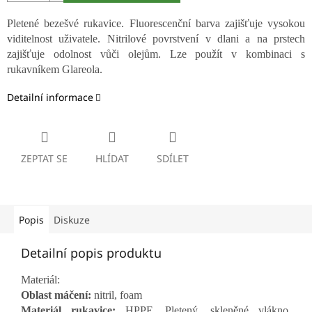
Pletené bezešvé rukavice. Fluorescenční barva zajišťuje vysokou
viditelnost uživatele. Nitrilové povrstvení v dlani a na prstech
zajišťuje odolnost vůči olejům. Lze použít v kombinaci s
rukavníkem Glareola.
Detailní informace
ZEPTAT SE
HLÍDAT
SDÍLET
Popis
Diskuze
Detailní popis produktu
Materiál:
Oblast máčení:
nitril, foam
Materiál rukavice:
HPPE, Pletený, skleněné vlákno,