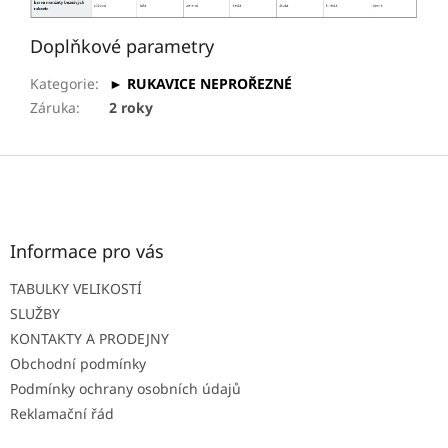
Doplňkové parametry
Kategorie
:
► RUKAVICE NEPROŘEZNÉ
Záruka
:
2 roky
Z
á
p
a
t
Informace pro vás
í
TABULKY VELIKOSTÍ
SLUŽBY
KONTAKTY A PRODEJNY
Obchodní podmínky
Podmínky ochrany osobních údajů
Reklamační řád