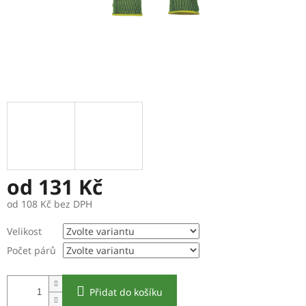
od
131 Kč
od
108 Kč
bez DPH
Měrná
Velikost
cena:
Počet párů
Přidat do košíku