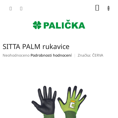
Přejít
NÁKUP
na
obsah
KOŠÍK
SITTA PALM rukavice
Průměrné
Neohodnoceno
Podrobnosti hodnocení
Značka:
ČERVA
hodnocení
produktu
je
0,0
z
5
hvězdiček.