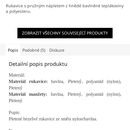
z
Rukavice s pružným nápletem z hnědé bavlněné teplákoviny
5
a polyesteru.
hvězdiček.
ZOBRAZIT VŠECHNY SOUVISEJÍCÍ PRODUKTY
Popis
Podobné (5)
Diskuze
Detailní popis produktu
Materiál:
Materiál rukavice:
bavlna, Pletený, polyamid (nylon),
Pletený
Materiál manžety:
bavlna, Pletený, polyamid (nylon),
Pletený
Popis:
Pletené bezešvé rukavice ze směsi nylon/bavlna.