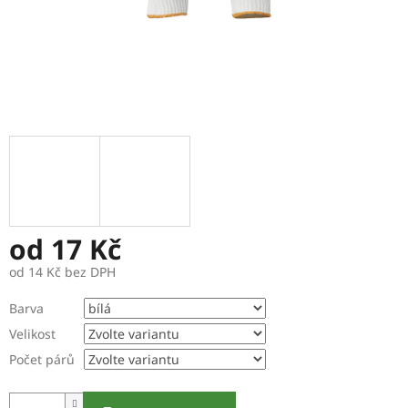
od
17 Kč
od
14 Kč
bez DPH
Měrná
Barva
cena:
Velikost
Počet párů