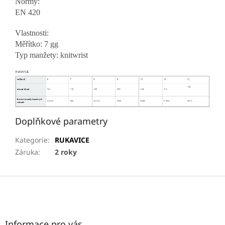
Normy:
EN 420
Vlastnosti:
Měřítko: 7 gg
Typ manžety: knitwrist
Doplňkové parametry
Kategorie
:
RUKAVICE
Záruka
:
2 roky
Z
á
p
a
t
Informace pro vás