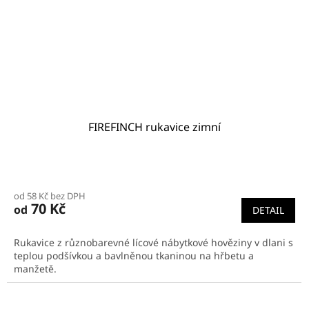
FIREFINCH rukavice zimní
od 58 Kč bez DPH
70 Kč
od
DETAIL
Rukavice z různobarevné lícové nábytkové hověziny v dlani s
teplou podšívkou a bavlněnou tkaninou na hřbetu a
manžetě.