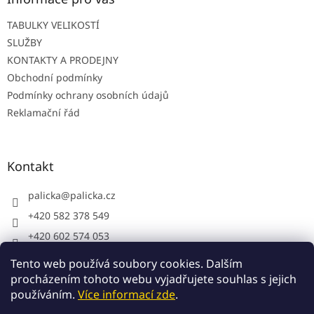
í
TABULKY VELIKOSTÍ
SLUŽBY
KONTAKTY A PRODEJNY
Obchodní podmínky
Podmínky ochrany osobních údajů
Reklamační řád
Kontakt
palicka
@
palicka.cz
+420 582 378 549
+420 602 574 053
Palička s.r.o. - pracovní oděvy
Tento web používá soubory cookies. Dalším
procházením tohoto webu vyjadřujete souhlas s jejich
používáním.
Více informací zde
.