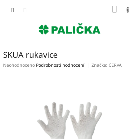
Přejít
NÁKUP
na
obsah
KOŠÍK
SKUA rukavice
Průměrné
Neohodnoceno
Podrobnosti hodnocení
Značka:
ČERVA
hodnocení
produktu
je
0,0
z
5
hvězdiček.