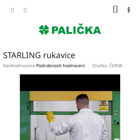
Přejít
NÁKUP
na
obsah
KOŠÍK
STARLING rukavice
Průměrné
Neohodnoceno
Podrobnosti hodnocení
Značka:
ČERVA
hodnocení
produktu
je
0,0
z
5
hvězdiček.