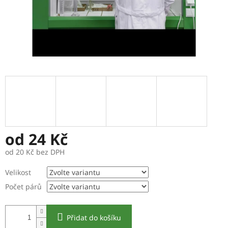
od
24 Kč
od
20 Kč
bez DPH
Měrná
Velikost
cena:
Počet párů
Přidat do košíku