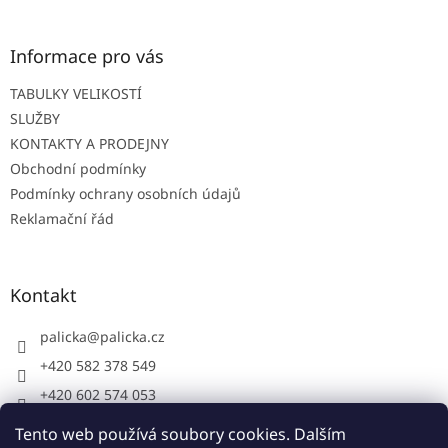
p
a
t
Informace pro vás
í
TABULKY VELIKOSTÍ
SLUŽBY
KONTAKTY A PRODEJNY
Obchodní podmínky
Podmínky ochrany osobních údajů
Reklamační řád
Kontakt
palicka
@
palicka.cz
+420 582 378 549
+420 602 574 053
Palička s.r.o. - pracovní oděvy
Tento web používá soubory cookies. Dalším