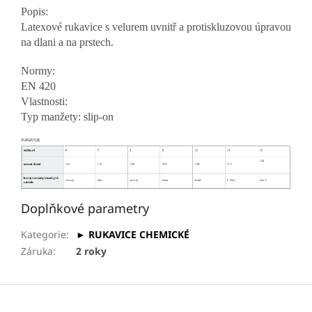
Popis:
Latexové rukavice s velurem uvnitř a protiskluzovou úpravou
na dlani a na prstech.
Normy:
EN 420
Vlastnosti:
Typ manžety: slip-on
Doplňkové parametry
Kategorie
:
► RUKAVICE CHEMICKÉ
Záruka
:
2 roky
Z
á