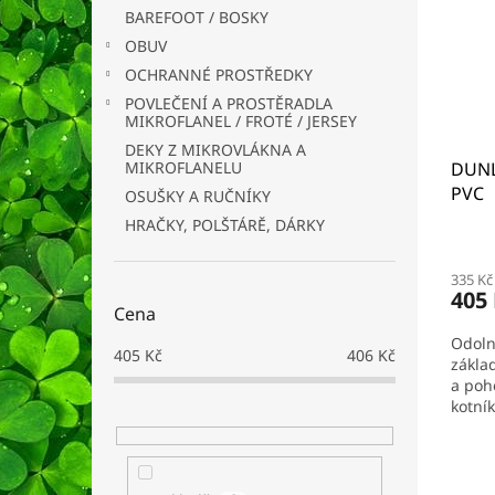
i
r
n
BAREFOOT / BOSKY
s
o
e
p
OBUV
d
l
r
u
OCHRANNÉ PROSTŘEDKY
o
k
POVLEČENÍ A PROSTĚRADLA
d
t
MIKROFLANEL / FROTÉ / JERSEY
u
ů
DEKY Z MIKROVLÁKNA A
k
DUNL
MIKROFLANELU
t
PVC
OSUŠKY A RUČNÍKY
ů
HRAČKY, POLŠTÁRĚ, DÁRKY
Prům
hodno
335 Kč
produ
405
je
Cena
5,0
Odoln
z
405
Kč
406
Kč
zákla
5
a poh
hvězd
kotník
vstup