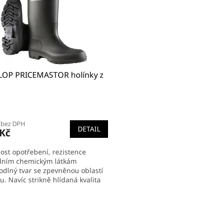
OP PRICEMASTOR holínky z
ěrné
cení
 bez DPH
ktu
DETAIL
 Kč
ost opotřebení, rezistence
dním chemickým látkám
odlný tvar se zpevněnou oblastí
iček.
u. Navíc strikně hlídaná kvalita
ních materiálů a mnohaleté...
O
v