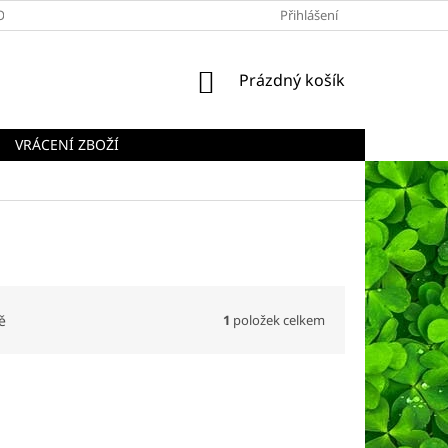
OBCHODNÍ PODMÍNKY
PODMÍNKY OCHRANY OSOBNÍCH ÚDAJŮ
Přihlášení
NÁKUPNÍ
Prázdný košík
KOŠÍK
VRÁCENÍ ZBOŽÍ
1
položek celkem
ě