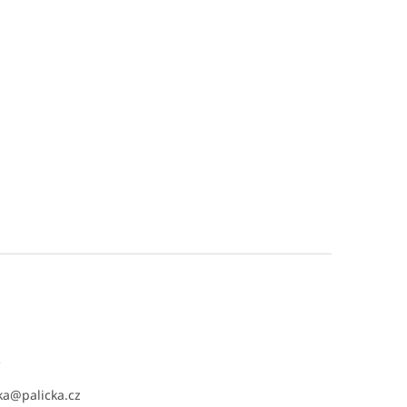
t
ka
@
palicka.cz