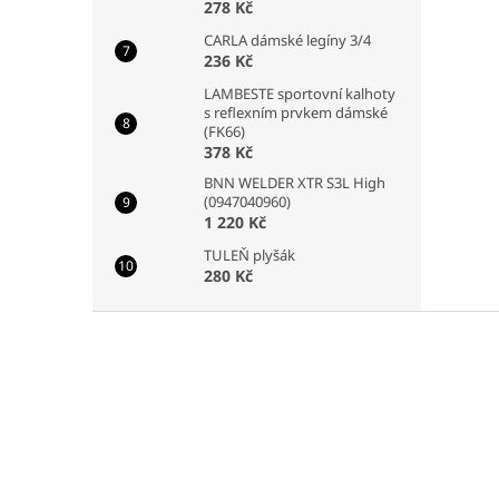
278 Kč
CARLA dámské legíny 3/4
236 Kč
LAMBESTE sportovní kalhoty
s reflexním prvkem dámské
(FK66)
378 Kč
BNN WELDER XTR S3L High
(0947040960)
1 220 Kč
TULEŇ plyšák
280 Kč
Z
á
p
a
t
í