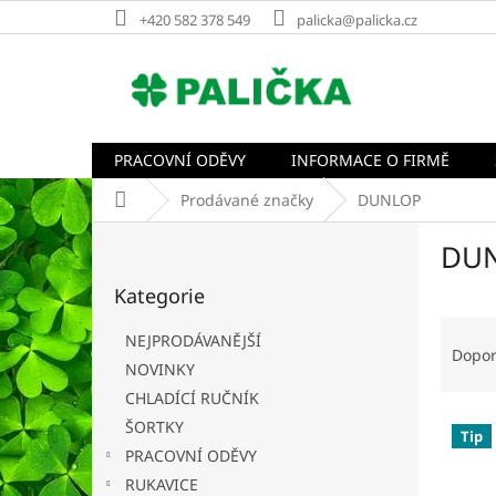
Přejít
+420 582 378 549
palicka@palicka.cz
na
obsah
PRACOVNÍ ODĚVY
INFORMACE O FIRMĚ
Domů
Prodávané značky
DUNLOP
P
DU
o
Přeskočit
s
Kategorie
kategorie
t
Ř
r
NEJPRODÁVANĚJŠÍ
a
a
Dopo
NOVINKY
z
n
e
CHLADÍCÍ RUČNÍK
n
V
n
í
ŠORTKY
Tip
ý
í
p
PRACOVNÍ ODĚVY
p
p
a
RUKAVICE