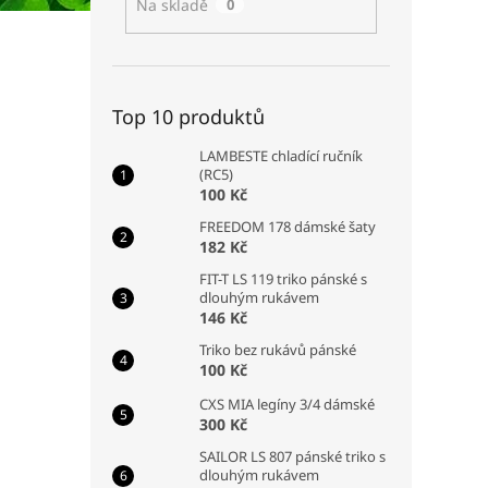
Na skladě
0
Top 10 produktů
LAMBESTE chladící ručník
(RC5)
100 Kč
FREEDOM 178 dámské šaty
182 Kč
FIT-T LS 119 triko pánské s
dlouhým rukávem
146 Kč
Triko bez rukávů pánské
100 Kč
CXS MIA legíny 3/4 dámské
300 Kč
SAILOR LS 807 pánské triko s
dlouhým rukávem