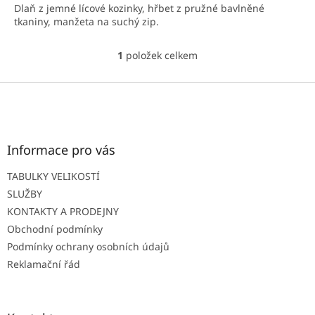
Dlaň z jemné lícové kozinky, hřbet z pružné bavlněné
z
tkaniny, manžeta na suchý zip.
5
hvězdiček.
1
položek celkem
O
v
l
Z
á
á
d
p
a
a
c
t
Informace pro vás
í
í
p
TABULKY VELIKOSTÍ
r
v
SLUŽBY
k
KONTAKTY A PRODEJNY
y
Obchodní podmínky
v
ý
Podmínky ochrany osobních údajů
p
Reklamační řád
i
s
u