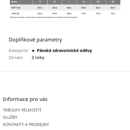
Doplňkové parametry
Kategorie
:
► Pánské zdravotnické oděvy
Záruka
:
2 roky
Z
á
p
a
t
Informace pro vás
í
TABULKY VELIKOSTÍ
SLUŽBY
KONTAKTY A PRODEJNY