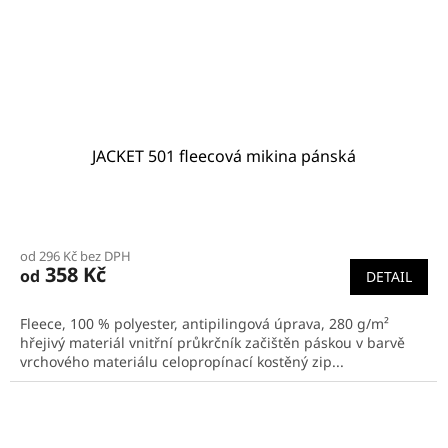
JACKET 501 fleecová mikina pánská
od 296 Kč bez DPH
358 Kč
od
DETAIL
Fleece, 100 % polyester, antipilingová úprava, 280 g/m²
hřejivý materiál vnitřní průkrčník začištěn páskou v barvě
vrchového materiálu celopropínací kostěný zip...