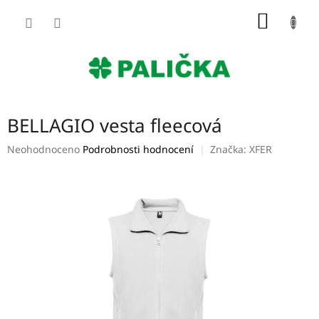
Přejít
NÁKUP
na
obsah
KOŠÍK
BELLAGIO vesta fleecová
Průměrné
Neohodnoceno
Podrobnosti hodnocení
Značka:
XFER
hodnocení
produktu
je
0,0
z
5
hvězdiček.