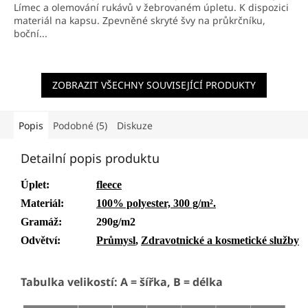
Límec a olemování rukávů v žebrovaném úpletu. K dispozici
materiál na kapsu. Zpevněné skryté švy na průkrčníku,
boční...
ZOBRAZIT VŠECHNY SOUVISEJÍCÍ PRODUKTY
Popis
Podobné (5)
Diskuze
Detailní popis produktu
Úplet
:
fleece
Materiál
:
100% polyester, 300 g/m².
Gramáž
:
290g/m2
Odvětví
:
Průmysl
,
Zdravotnické a kosmetické služby
Tabulka velikostí: A = šířka, B = délka