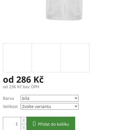
od
286 Kč
od
236 Kč
bez DPH
Měrná
Barva
cena:
Velikost
Přidat do košíku