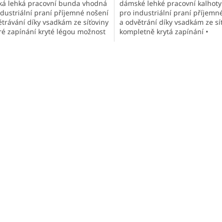
á lehká pracovní bunda vhodná
dámské lehké pracovní kalhot
ndustriální praní příjemné nošení
pro industriální praní příjemn
ětrávání díky vsadkám ze síťoviny
a odvětrání díky vsadkám ze sí
iček.
ré zapínání kryté légou možnost
kompletně krytá zapínání •
í...
nastavitelný obvod pasu...
O
v
l
á
d
a
c
í
p
r
v
k
y
v
ý
p
i
s