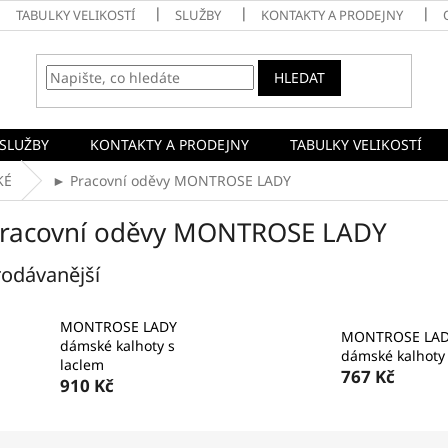
TABULKY VELIKOSTÍ
SLUŽBY
KONTAKTY A PRODEJNY
HLEDAT
SLUŽBY
KONTAKTY A PRODEJNY
TABULKY VELIKOSTÍ
KÉ
► Pracovní oděvy MONTROSE LADY
racovní oděvy MONTROSE LADY
odávanější
MONTROSE LADY
MONTROSE LA
dámské kalhoty s
dámské kalhoty
laclem
767 Kč
910 Kč