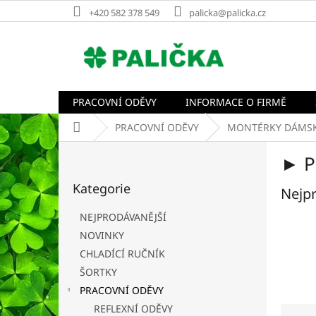
Přejít
+420 582 378 549
palicka@palicka.cz
na
obsah
PRACOVNÍ ODĚVY
INFORMACE O FIRMĚ
Domů
PRACOVNÍ ODĚVY
MONTÉRKY DÁMS
P
► P
o
Přeskočit
s
Kategorie
kategorie
Nejpr
t
r
NEJPRODÁVANĚJŠÍ
a
NOVINKY
n
CHLADÍCÍ RUČNÍK
n
í
ŠORTKY
p
PRACOVNÍ ODĚVY
a
Ř
REFLEXNÍ ODĚVY