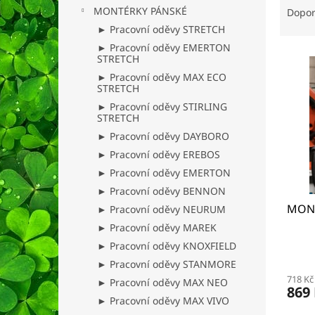
n
a
MONTÉRKY PÁNSKÉ
Dopo
e
z
► Pracovní oděvy STRETCH
l
e
► Pracovní oděvy EMERTON
V
n
STRETCH
ý
í
► Pracovní oděvy MAX ECO
p
p
STRETCH
i
r
► Pracovní oděvy STIRLING
s
o
STRETCH
p
d
► Pracovní oděvy DAYBORO
r
u
► Pracovní oděvy EREBOS
o
k
► Pracovní oděvy EMERTON
d
t
► Pracovní oděvy BENNON
u
ů
MONT
k
► Pracovní oděvy NEURUM
t
► Pracovní oděvy MAREK
ů
► Pracovní oděvy KNOXFIELD
Prům
► Pracovní oděvy STANMORE
hodno
718 Kč
produ
► Pracovní oděvy MAX NEO
869
je
► Pracovní oděvy MAX VIVO
5,0