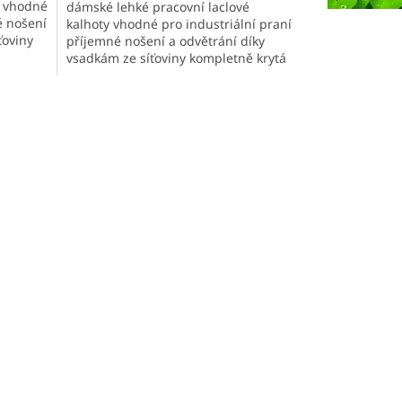
y vhodné
dámské lehké pracovní laclové
é nošení
kalhoty vhodné pro industriální praní
ťoviny
příjemné nošení a odvětrání díky
vsadkám ze síťoviny kompletně krytá
zapínání nastavitelná...