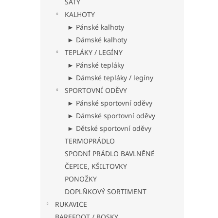
ŠATY
KALHOTY
► Pánské kalhoty
► Dámské kalhoty
TEPLÁKY / LEGÍNY
► Pánské tepláky
► Dámské tepláky / legíny
SPORTOVNÍ ODĚVY
► Pánské sportovní oděvy
► Dámské sportovní oděvy
► Dětské sportovní oděvy
TERMOPRÁDLO
SPODNÍ PRÁDLO BAVLNĚNÉ
ČEPICE, KŠILTOVKY
PONOŽKY
DOPLŇKOVÝ SORTIMENT
RUKAVICE
BAREFOOT / BOSKY