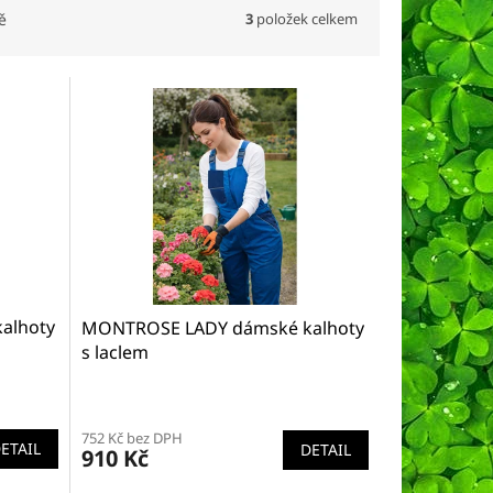
3
položek celkem
ě
alhoty
MONTROSE LADY dámské kalhoty
s laclem
752 Kč bez DPH
ETAIL
DETAIL
910 Kč