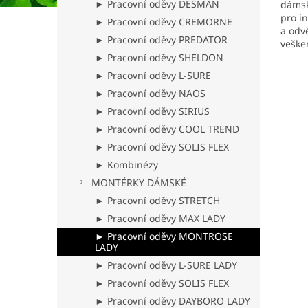
► Pracovní oděvy DESMAN
dámsk
z
pro i
5
► Pracovní oděvy CREMORNE
a odv
hvězd
► Pracovní oděvy PREDATOR
veške
vložen
► Pracovní oděvy SHELDON
► Pracovní oděvy L-SURE
► Pracovní oděvy NAOS
► Pracovní oděvy SIRIUS
► Pracovní oděvy COOL TREND
► Pracovní oděvy SOLIS FLEX
► Kombinézy
MONTÉRKY DÁMSKÉ
► Pracovní oděvy STRETCH
► Pracovní oděvy MAX LADY
► Pracovní oděvy MONTROSE
LADY
► Pracovní oděvy L-SURE LADY
► Pracovní oděvy SOLIS FLEX
► Pracovní oděvy DAYBORO LADY