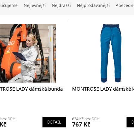
ručujeme
Nejlevnější
Nejdražší
Nejprodávanější
Abecedn
ROSE LADY dámská bunda
MONTROSE LADY dámské k
ěrné
cení
 bez DPH
634 Kč bez DPH
ktu
DETAIL
D
 Kč
767 Kč