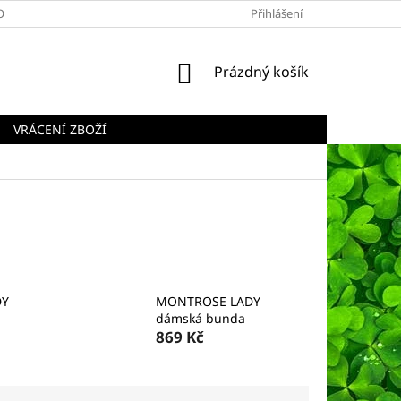
OBCHODNÍ PODMÍNKY
PODMÍNKY OCHRANY OSOBNÍCH ÚDAJŮ
Přihlášení
NÁKUPNÍ
Prázdný košík
KOŠÍK
VRÁCENÍ ZBOŽÍ
DY
MONTROSE LADY
dámská bunda
869 Kč