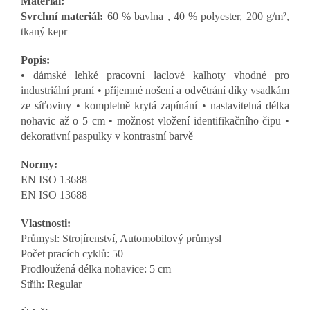
Materiál:
Svrchní materiál:
60 % bavlna ,
40 % polyester, 200 g/m²,
tkaný kepr
Popis:
• dámské lehké pracovní laclové kalhoty vhodné pro
industriální praní • příjemné nošení a odvětrání díky vsadkám
ze síťoviny • kompletně krytá zapínání • nastavitelná délka
nohavic až o 5 cm • možnost vložení identifikačního čipu •
dekorativní paspulky v kontrastní barvě
Normy:
EN ISO 13688
EN ISO 13688
Vlastnosti:
Průmysl: Strojírenství, Automobilový průmysl
Počet pracích cyklů: 50
Prodloužená délka nohavice: 5 cm
Střih: Regular