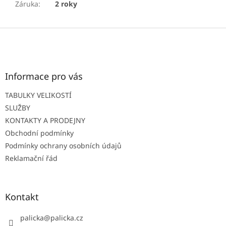
Záruka
:
2 roky
Z
á
p
a
t
Informace pro vás
í
TABULKY VELIKOSTÍ
SLUŽBY
KONTAKTY A PRODEJNY
Obchodní podmínky
Podmínky ochrany osobních údajů
Reklamační řád
Kontakt
palicka
@
palicka.cz