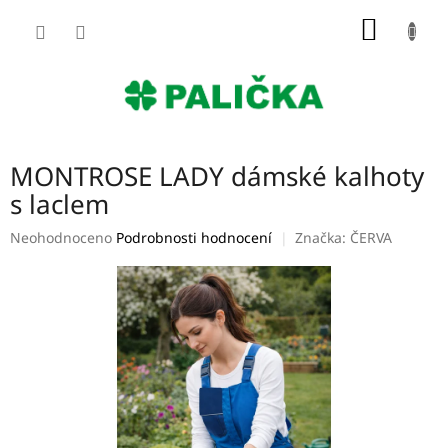
Přejít
NÁKUP
na
obsah
KOŠÍK
MONTROSE LADY dámské kalhoty
s laclem
Průměrné
Neohodnoceno
Podrobnosti hodnocení
Značka:
ČERVA
hodnocení
produktu
je
0,0
z
5
hvězdiček.