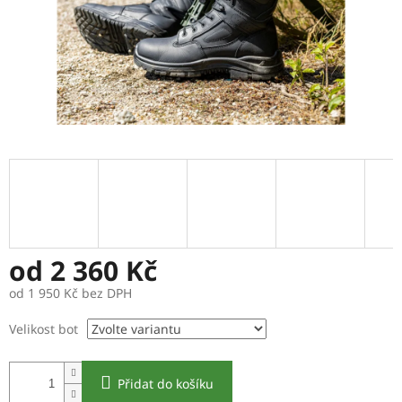
od
2 360 Kč
od
1 950 Kč
bez DPH
Měrná
Velikost bot
cena:
Přidat do košíku