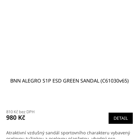
BNN ALEGRO S1P ESD GREEN SANDAL (C61030v65)
810 Kč bez DPH
980 Kč
DETAIL
Atraktivní vzdušný sandál sportovního charakteru vybavený
ocelovou tužinkou a ocelovou planžetou, vhodný pro