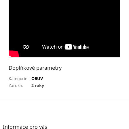
Doplňkové parametry
Kategorie
:
OBUV
Záruka
:
2 roky
Z
á
p
a
t
Informace pro vás