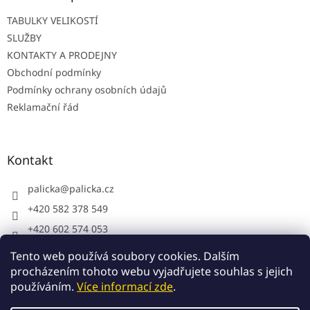
í
TABULKY VELIKOSTÍ
SLUŽBY
KONTAKTY A PRODEJNY
Obchodní podmínky
Podmínky ochrany osobních údajů
Reklamační řád
Kontakt
palicka
@
palicka.cz
+420 582 378 549
+420 602 574 053
Palička s.r.o. - pracovní oděvy
Tento web používá soubory cookies. Dalším
procházením tohoto webu vyjadřujete souhlas s jejich
používáním.
Více informací zde
.