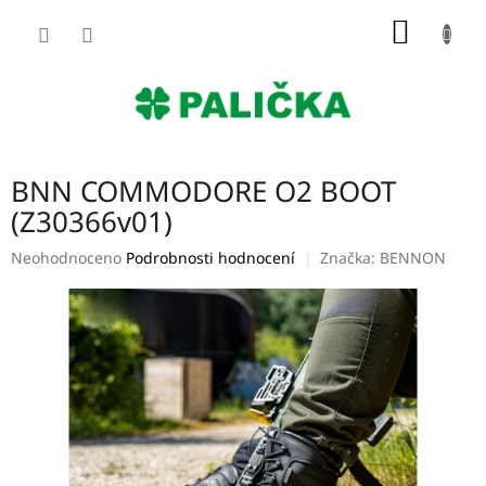
Přejít
NÁKUP
na
obsah
KOŠÍK
BNN COMMODORE O2 BOOT
(Z30366v01)
Průměrné
Neohodnoceno
Podrobnosti hodnocení
Značka:
BENNON
hodnocení
produktu
je
0,0
z
5
hvězdiček.