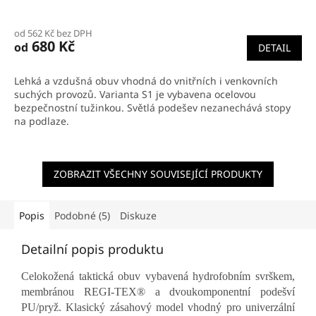
od 562 Kč bez DPH
680 Kč
od
DETAIL
Lehká a vzdušná obuv vhodná do vnitřních i venkovních
suchých provozů. Varianta S1 je vybavena ocelovou
bezpečnostní tužinkou. Světlá podešev nezanechává stopy
na podlaze.
ZOBRAZIT VŠECHNY SOUVISEJÍCÍ PRODUKTY
Popis
Podobné (5)
Diskuze
Detailní popis produktu
Celokožená taktická obuv vybavená hydrofobním svrškem,
membránou REGI-TEX® a dvoukomponentní podešví
PU/pryž. Klasický zásahový model vhodný pro univerzální