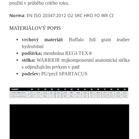
použití v průběhu celého roku.
Norma
:
EN ISO 20347:2012 O2 SRC HRO FO WR CI
MATERIÁLOVÝ POPIS
vrchový materiál:
Buffalo full grain leather
hydrofobní
podšívka:
membrána REGI-TEX®
stélka:
WARRIOR trojkomponentní anatomická stélka
s odpružujícím prvkem v patě
podešev:
PU/pryž SPARTACUS