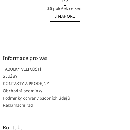
1
3
t
O
r
36
položek celkem
v
á
l
NAHORU
n
á
k
o
d
v
Z
a
á
c
á
n
í
p
í
p
a
r
t
Informace pro vás
v
í
k
TABULKY VELIKOSTÍ
y
SLUŽBY
v
ý
KONTAKTY A PRODEJNY
p
Obchodní podmínky
i
Podmínky ochrany osobních údajů
s
u
Reklamační řád
Kontakt