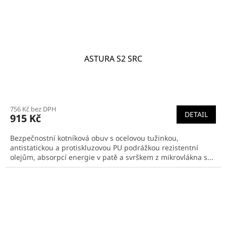
ASTURA S2 SRC
756 Kč bez DPH
DETAIL
915 Kč
Bezpečnostní kotníková obuv s ocelovou tužinkou,
antistatickou a protiskluzovou PU podrážkou rezistentní
olejům, absorpcí energie v patě a svrškem z mikrovlákna s...