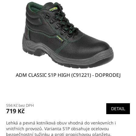
t
s
ů
p
r
o
d
u
k
t
ů
ADM CLASSIC S1P HIGH (C91221) - DOPRODEJ
Průměrné
hodnocení
594 Kč bez DPH
produktu
DETAIL
719 Kč
je
5,0
Lehká a pevná kotníková obuv vhodná do venkovních i
z
vnitřních provozů. Varianta S1P obsahuje ocelovou
5
bezpečnostní tužinku a proti propichovou planžetu.
hvězdiček.