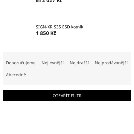
2 027 Kč
od
SIGN-XR S3S ESD kotník
1 850 Kč
Ř
a
Doporučujeme
Nejlevnější
Nejdražší
Nejprodávanější
z
e
Abecedně
n
í
p
OTEVŘÍT FILTR
r
o
V
d
ý
u
p
k
i