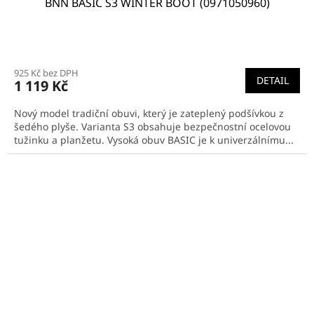
BNN BASIC S3 WINTER BOOT (0971050960)
925 Kč bez DPH
DETAIL
1 119 Kč
Nový model tradiční obuvi, který je zateplený podšívkou z
šedého plyše. Varianta S3 obsahuje bezpečnostní ocelovou
tužinku a planžetu. Vysoká obuv BASIC je k univerzálnímu...