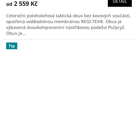
DETAIL
2 559 Kč
od
je
5,0
Celoroční poloholeňová taktická obuv bez kovových součástí,
z
opatřená voděodolnou membránou REGI-TEX®. Obuv je
5
vybavená dvoukomponentní nástřikovou podešví PU/pryž.
hvězdiček.
Obuv je...
Tip