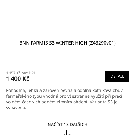
BNN FARMIS S3 WINTER HIGH (Z43290v01)
Průměrné
hodnocení
1 157 Kč bez DPH
produktu
DETAIL
1 400 Kč
je
5,0
Pohodlná, lehká a zároveň pevná a odolná kotníková obuv
z
farmářského typu vhodná pro všestranné využití při práci i
5
volném čase v chladném zimním období. Varianta S3 je
hvězdiček.
vybavena...
NAČÍST 12 DALŠÍCH
S