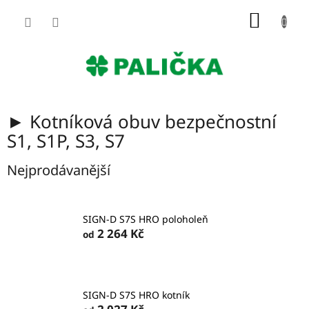
Přejít
NÁKUP
na
obsah
KOŠÍK
► Kotníková obuv bezpečnostní
S1, S1P, S3, S7
Nejprodávanější
SIGN-D S7S HRO poloholeň
2 264 Kč
od
SIGN-D S7S HRO kotník