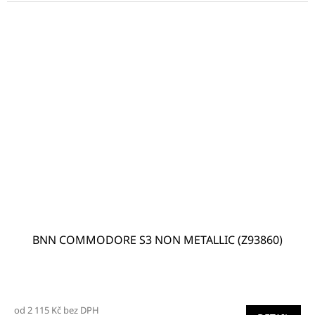
BNN COMMODORE S3 NON METALLIC (Z93860)
Průměrné
hodnocení
od 2 115 Kč bez DPH
produktu