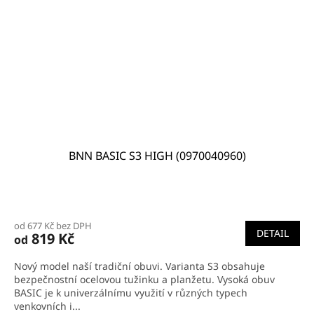
BNN BASIC S3 HIGH (0970040960)
Průměrné
hodnocení
od 677 Kč bez DPH
produktu
DETAIL
819 Kč
od
je
5,0
Nový model naší tradiční obuvi. Varianta S3 obsahuje
z
bezpečnostní ocelovou tužinku a planžetu. Vysoká obuv
5
BASIC je k univerzálnímu využití v různých typech
hvězdiček.
venkovních i...