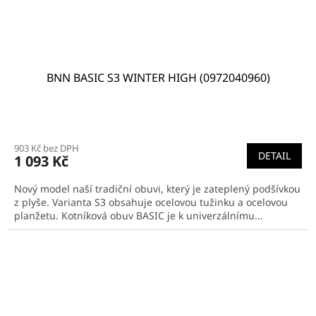
BNN BASIC S3 WINTER HIGH (0972040960)
903 Kč bez DPH
DETAIL
1 093 Kč
Nový model naší tradiční obuvi, který je zateplený podšívkou
z plyše. Varianta S3 obsahuje ocelovou tužinku a ocelovou
planžetu. Kotníková obuv BASIC je k univerzálnímu...