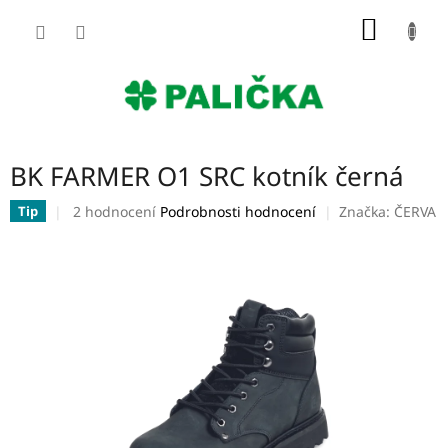
Přejít
NÁKUP
na
obsah
KOŠÍK
BK FARMER O1 SRC kotník černá
Průměrné
2 hodnocení
Podrobnosti hodnocení
Značka:
ČERVA
Tip
hodnocení
produktu
je
5,0
z
5
hvězdiček.