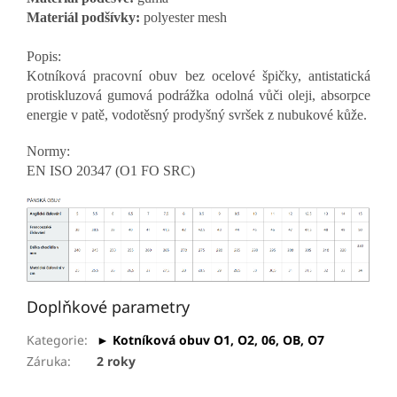
Materiál podšívky:
polyester mesh
Popis:
Kotníková pracovní obuv bez ocelové špičky, antistatická
protiskluzová gumová podrážka odolná vůči oleji, absorpce
energie v patě, vodotěsný prodyšný svršek z nubukové kůže.
Normy:
EN ISO 20347
(O1 FO SRC)
Doplňkové parametry
Kategorie
:
► Kotníková obuv O1, O2, 06, OB, O7
Záruka
:
2 roky