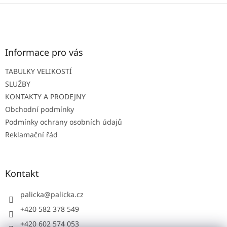
Z
á
p
a
t
Informace pro vás
í
TABULKY VELIKOSTÍ
SLUŽBY
KONTAKTY A PRODEJNY
Obchodní podmínky
Podmínky ochrany osobních údajů
Reklamační řád
Kontakt
palicka
@
palicka.cz
+420 582 378 549
+420 602 574 053