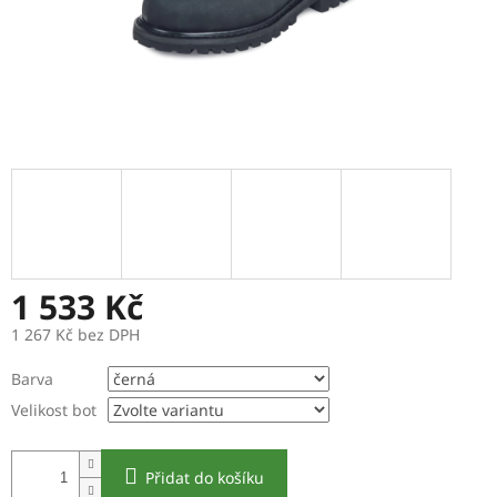
1 533 Kč
1 267 Kč bez DPH
Měrná
Barva
cena:
Velikost bot
Přidat do košíku