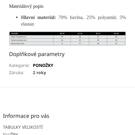
Materiálový popis
Hlavní materiál:
70% bavlna, 25% polyamid, 5%
elastan
Doplňkové parametry
Kategorie
:
PONOŽKY
Záruka
:
2 roky
Z
á
p
a
t
Informace pro vás
í
TABULKY VELIKOSTÍ
SLUŽBY