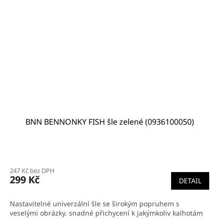
BNN BENNONKY FISH šle zelené (0936100050)
Průměrné
hodnocení
247 Kč bez DPH
produktu
299 Kč
DETAIL
je
5,0
z
Nastavitelné univerzální šle se širokým popruhem s
5
veselými obrázky. snadné přichycení k jakýmkoliv kalhotám
hvězdiček.