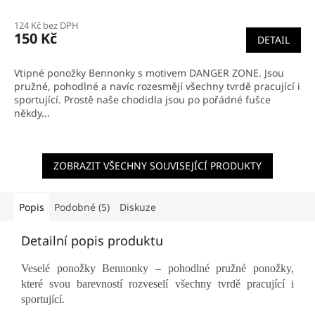
124 Kč bez DPH
150 Kč
DETAIL
Vtipné ponožky Bennonky s motivem DANGER ZONE. Jsou
pružné, pohodlné a navíc rozesmějí všechny tvrdě pracující i
sportující. Prostě naše chodidla jsou po pořádné fušce
někdy...
ZOBRAZIT VŠECHNY SOUVISEJÍCÍ PRODUKTY
Popis
Podobné (5)
Diskuze
Detailní popis produktu
Veselé ponožky Bennonky – pohodlné pružné ponožky,
které svou barevností rozveselí všechny tvrdě pracující i
sportující.