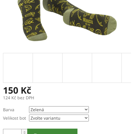
150 Kč
124 Kč bez DPH
Měrná
Barva
cena:
Velikost bot