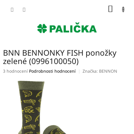
Přejít
NÁKUP
na
obsah
KOŠÍK
BNN BENNONKY FISH ponožky
zelené (0996100050)
Průměrné
3 hodnocení
Podrobnosti hodnocení
Značka:
BENNON
hodnocení
produktu
je
5,0
z
5
hvězdiček.