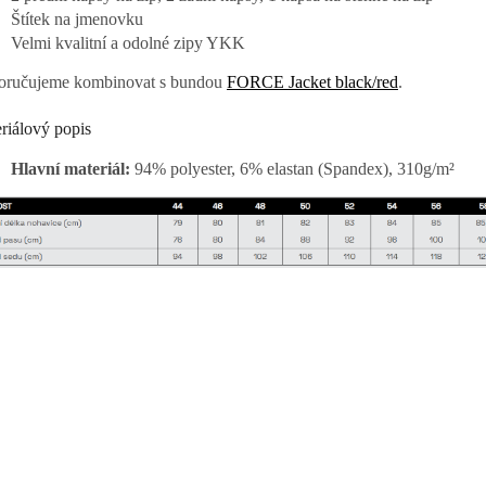
Štítek na jmenovku
Velmi kvalitní a odolné zipy YKK
ručujeme kombinovat s bundou
FORCE Jacket black/red
.
riálový popis
Hlavní materiál:
94% polyester, 6% elastan (Spandex), 310g/m²