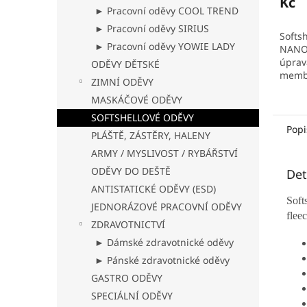
Kč
z
► Pracovní oděvy COOL TREND
5
► Pracovní oděvy SIRIUS
hvězd
Softsh
► Pracovní oděvy YOWIE LADY
NANO
úprav
ODĚVY DĚTSKÉ
membr
ZIMNÍ ODĚVY
micro
MASKÁČOVÉ ODĚVY
polye
000 m
SOFTSHELLOVÉ ODĚVY
g/m²/
Popi
PLÁŠTĚ, ZÁSTĚRY, HALENY
ARMY / MYSLIVOST / RYBÁŘSTVÍ
ODĚVY DO DEŠTĚ
Det
ANTISTATICKÉ ODĚVY (ESD)
Soft
JEDNORÁZOVÉ PRACOVNÍ ODĚVY
flee
ZDRAVOTNICTVÍ
► Dámské zdravotnické oděvy
► Pánské zdravotnické oděvy
GASTRO ODĚVY
SPECIÁLNÍ ODĚVY