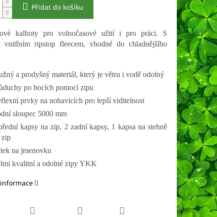
Přidat do košíku
lové kalhoty pro volnočasové užití i pro práci. S
 vnitřním ripstop fleecem, vhodné do chladnějšího
užný a prodyšný materiál, který je větru i vodě odolný
ůduchy po bocích pomocí zipu
flexní prvky na nohavicích pro lepší viditelnost
dní sloupec 5000 mm
přední kapsy na zip, 2 zadní kapsy, 1 kapsa na stehně
 zip
ítek na jmenovku
lmi kvalitní a odolné zipy YKK
 informace