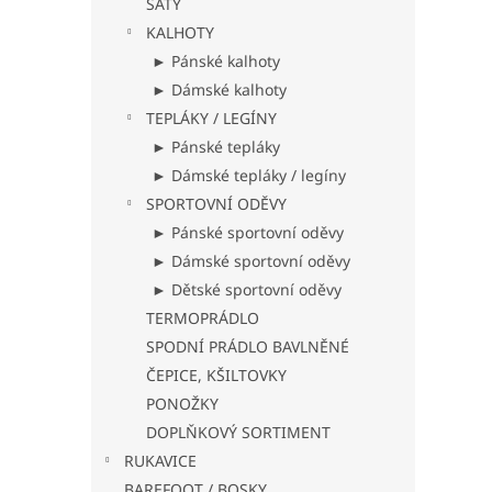
ŠATY
KALHOTY
► Pánské kalhoty
► Dámské kalhoty
TEPLÁKY / LEGÍNY
► Pánské tepláky
► Dámské tepláky / legíny
SPORTOVNÍ ODĚVY
► Pánské sportovní oděvy
► Dámské sportovní oděvy
► Dětské sportovní oděvy
TERMOPRÁDLO
SPODNÍ PRÁDLO BAVLNĚNÉ
ČEPICE, KŠILTOVKY
PONOŽKY
DOPLŇKOVÝ SORTIMENT
RUKAVICE
BAREFOOT / BOSKY