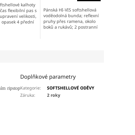
ftshellové kalhoty
Pánská HI-VIS softshellová
čas flexibilní pas s
voděodolná bunda; reflexní
upravení velikosti,
pruhy přes ramena, okolo
 opasek 4 přední
boků a rukávů; 2 postranní
dní kapsa na zip,
kapsy na zip, 1 náprsní
a stehně a v
kapsa na zip; stahování ve
spodní části; velcro...
Doplňkové parametry
Kategorie
:
SOFTSHELLOVÉ ODĚVY
ním ripstop
Záruka
:
2 roky