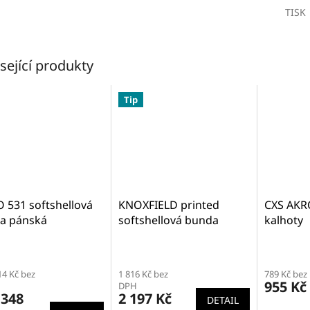
TISK
sející produkty
Tip
 531 softshellová
KNOXFIELD printed
CXS AKR
a pánská
softshellová bunda
kalhoty
ěrné
cení
14 Kč bez
1 816 Kč bez
789 Kč bez
ktu
955 Kč
DPH
 348
2 197 Kč
DETAIL