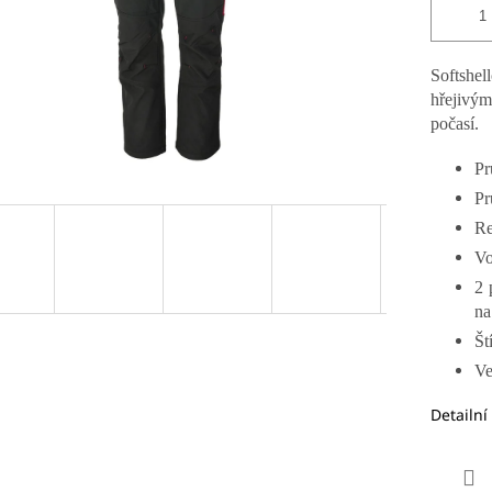
Softshel
hřejivým
počasí.
Pr
Pr
Re
Vo
2 
na
Št
Ve
Detailní