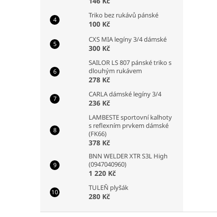
146 Kč
Triko bez rukávů pánské
100 Kč
CXS MIA legíny 3/4 dámské
300 Kč
SAILOR LS 807 pánské triko s
dlouhým rukávem
278 Kč
CARLA dámské legíny 3/4
236 Kč
LAMBESTE sportovní kalhoty
s reflexním prvkem dámské
(FK66)
378 Kč
BNN WELDER XTR S3L High
(0947040960)
1 220 Kč
TULEŇ plyšák
280 Kč
Z