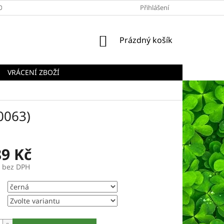
OBCHODNÍ PODMÍNKY
PODMÍNKY OCHRANY OSOBNÍCH ÚDAJŮ
Přihlášení
NÁKUPNÍ
Prázdný košík
KOŠÍK
VRÁCENÍ ZBOŽÍ
0063)
89 Kč
č bez DPH