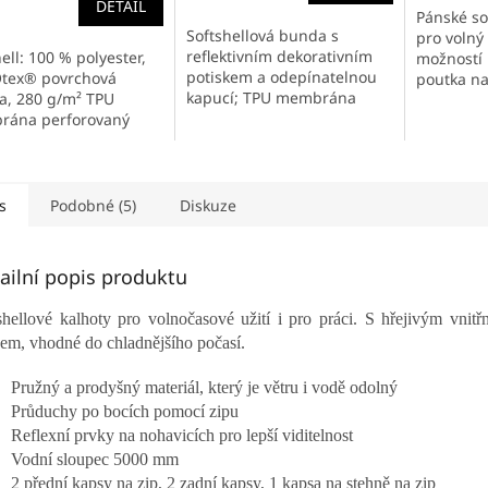
DETAIL
Pánské so
Softshellová bunda s
pro volný 
iček.
reflektivním dekorativním
ell: 100 % polyester,
možností 
potiskem a odepínatelnou
tex® povrchová
poutka na
kapucí; TPU membrána
a, 280 g/m² TPU
kapsy, za
zajišťuje voděodolnost a
ána perforovaný
větrání n
prodyšnost; zesílená oblast
 fleece: 100 %
zadní...
ramen a loktů; 1 náprsní
ster voděodolnost 5
kapsa...
m, prodyšnost 600
24 hod...
s
Podobné (5)
Diskuze
ailní popis produktu
shellové kalhoty pro volnočasové užití i pro práci. S hřejivým vnitř
cem, vhodné do chladnějšího počasí.
Pružný a prodyšný materiál, který je větru i vodě odolný
Průduchy po bocích pomocí zipu
Reflexní prvky na nohavicích pro lepší viditelnost
Vodní sloupec 5000 mm
2 přední kapsy na zip, 2 zadní kapsy, 1 kapsa na stehně na zip