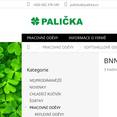
Přejít
+420 582 378 549
palicka@palicka.cz
na
obsah
PRACOVNÍ ODĚVY
INFORMACE O FIRMĚ
Domů
PRACOVNÍ ODĚVY
SOFTSHELLOVÉ OD
P
BNN
o
Přeskočit
s
Kategorie
Průměr
3 hodn
kategorie
t
hodnoc
r
produk
NEJPRODÁVANĚJŠÍ
a
je
NOVINKY
n
3,0
CHLADÍCÍ RUČNÍK
z
n
5
í
ŠORTKY
hvězdič
p
PRACOVNÍ ODĚVY
a
REFLEXNÍ ODĚVY