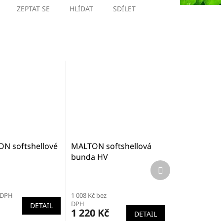
ZEPTAT SE
HLÍDAT
SDÍLET
ON softshellové
MALTON softshellová
bunda HV
Další
produkt
 DPH
1 008 Kč bez
DPH
DETAIL
1 220 Kč
DETAIL