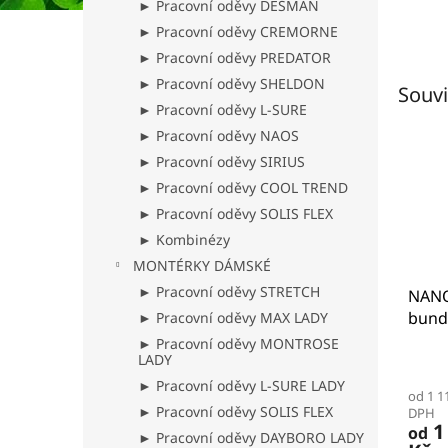
► Pracovní oděvy DESMAN
► Pracovní oděvy CREMORNE
► Pracovní oděvy PREDATOR
► Pracovní oděvy SHELDON
Souvi
► Pracovní oděvy L-SURE
► Pracovní oděvy NAOS
► Pracovní oděvy SIRIUS
► Pracovní oděvy COOL TREND
► Pracovní oděvy SOLIS FLEX
► Kombinézy
MONTÉRKY DÁMSKÉ
► Pracovní oděvy STRETCH
NANO
bund
► Pracovní oděvy MAX LADY
► Pracovní oděvy MONTROSE
LADY
Prům
hodno
► Pracovní oděvy L-SURE LADY
od 1 1
produ
► Pracovní oděvy SOLIS FLEX
DPH
je
1
od
► Pracovní oděvy DAYBORO LADY
5,0