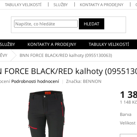
TABULKY VELIKOSTÍ
SLUŽBY
KONTAKTY A PRODEJNY
HLEDAT
SLUŽBY
KONTAKTY A PRODEJNY
TABULKY VELIKOSTÍ
ĚVY
BNN FORCE BLACK/RED kalhoty (0955130063)
 FORCE BLACK/RED kalhoty (095513
né
ocení
Podrobnosti hodnocení
Značka:
BENNON
ení
1 3
tu
1 148 K
Měrná
Barva
cena:
ek.
Velikost