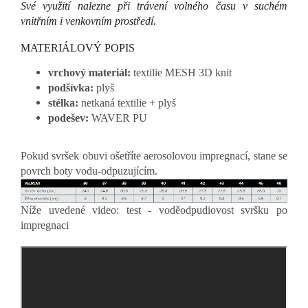
Své využití nalezne při trávení volného času v suchém
vnitřním i venkovním prostředí.
MATERIÁLOVÝ POPIS
vrchový materiál:
textilie MESH 3D knit
podšívka:
plyš
stélka:
netkaná textilie + plyš
podešev:
WAVER PU
Pokud svršek obuvi ošetříte aerosolovou impregnací, stane se
povrch boty vodu-odpuzujícím.
Níže uvedené video: test - voděodpudiovost svršku po
impregnaci