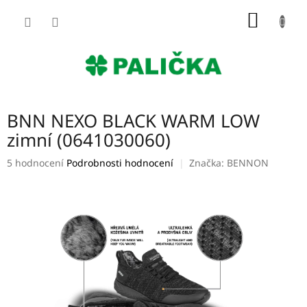
Přejít
NÁKUP
na
obsah
KOŠÍK
BNN NEXO BLACK WARM LOW
zimní (0641030060)
Průměrné
5 hodnocení
Podrobnosti hodnocení
Značka:
BENNON
hodnocení
produktu
je
4,6
z
5
hvězdiček.