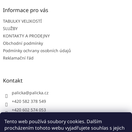
a
t
Informace pro vás
í
TABULKY VELIKOSTÍ
SLUŽBY
KONTAKTY A PRODEJNY
Obchodní podmínky
Podmínky ochrany osobních údajů
Reklamační řád
Kontakt
palicka
@
palicka.cz
+420 582 378 549
+420 602 574 053
Palička s.r.o. - pracovní oděvy
Tento web používá soubory cookies. Dalším
procházením tohoto webu vyjadřujete souhlas s jejich