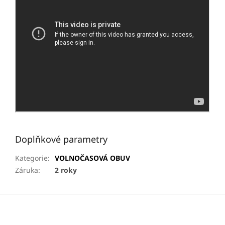
Doplňkové parametry
Kategorie
:
VOLNOČASOVÁ OBUV
Záruka
:
2 roky
Z
á
p