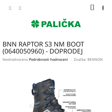
Přejít
NÁKUP
na
obsah
KOŠÍK
BNN RAPTOR S3 NM BOOT
(0640050960) - DOPRODEJ
Průměrné
Neohodnoceno
Podrobnosti hodnocení
Značka:
BENNON
hodnocení
produktu
je
0,0
z
5
hvězdiček.