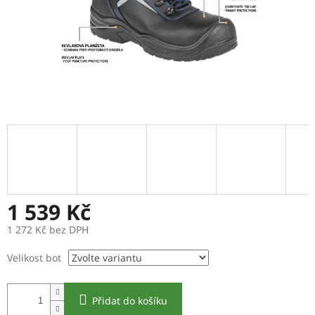
1 539 Kč
1 272 Kč bez DPH
Měrná
Velikost bot
cena:
Přidat do košíku