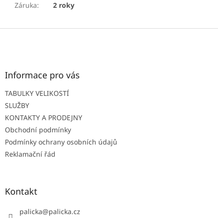
Záruka
:
2 roky
Z
á
p
a
t
Informace pro vás
í
TABULKY VELIKOSTÍ
SLUŽBY
KONTAKTY A PRODEJNY
Obchodní podmínky
Podmínky ochrany osobních údajů
Reklamační řád
Kontakt
palicka
@
palicka.cz