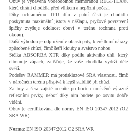
Obuv je vybavená voděodolnou membránou REGI-TEX®,
která chrání chodidla před vlhkem a nepřízní počasí.
Díky ochrannému TPU dílu v patní části je chodidlu
poskytnuta maximální jistota v nášlapu, pryžové povrstvení
špičky zvyšuje odolnost obuvi v terénu (ochrana proti
okopu).
Další výhodou je odpružení v oblasti paty, které tlumí nárazy
způsobené chůzí, čímž šetří klouby a svalstvo nohou.
Stélka ABSORBA XTR díky podílu aktivního uhlí, který
eliminuje zápach, zajišťuje, že vaše chodidla vydrží déle
svěží.
Podešev RAMMER má protiskluzové SRA vlastnosti, čímž
v náročném terénu přispívá k lepší stabilitě při chůzi.
Za tmy a šera zajisté oceníte po bocích umístěné výrazné
reflexními prvky, neboť díky nim budete po osvitu dobře
viděni.
Obuv je certifikována dle normy EN ISO 20347:2012 (O2
SRA WR).
Norma
: EN ISO 20347:2012 O2 SRA WR