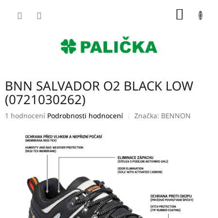
Přejít
NÁKUP
na
obsah
KOŠÍK
BNN SALVADOR O2 BLACK LOW
(0721030262)
Průměrné
1 hodnocení
Podrobnosti hodnocení
Značka:
BENNON
hodnocení
produktu
je
5,0
z
5
hvězdiček.