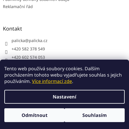
Reklamační řád
Kontakt
palicka
@
palicka.cz
+420 582 378 549
+420 602 574 053
Palička s.r.o. - pracovní oděvy
Tento web používá soubory cookies. Dalším
procházením tohoto webu vyjadřujete souhlas s jejich
používáním.
Více informací zde
.
Vytvořil Shoptet
Nastavení
Copyright 2026
Palička.cz
. Všechna práva vyhrazena.
Odmítnout
Souhlasím
Upravit nastavení cookies