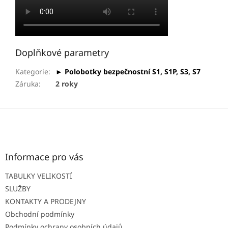
Doplňkové parametry
Kategorie
:
► Polobotky bezpečnostní S1, S1P, S3, S7
Záruka
:
2 roky
Z
á
p
a
t
Informace pro vás
í
TABULKY VELIKOSTÍ
SLUŽBY
KONTAKTY A PRODEJNY
Obchodní podmínky
Podmínky ochrany osobních údajů