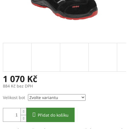
1 070 Kč
884 Kč bez DPH
Měrná
Velikost bot
cena:
Přidat do košíku