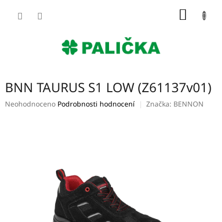
Přejít
NÁKUP
na
obsah
KOŠÍK
BNN TAURUS S1 LOW (Z61137v01)
Průměrné
Neohodnoceno
Podrobnosti hodnocení
Značka:
BENNON
hodnocení
produktu
je
0,0
z
5
hvězdiček.