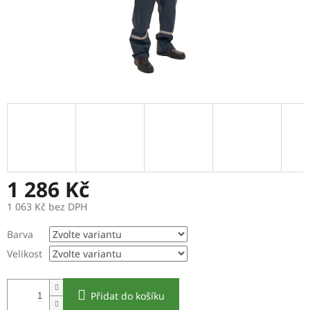
1 286 Kč
1 063 Kč bez DPH
Měrná
Barva
cena:
Velikost
Přidat do košíku