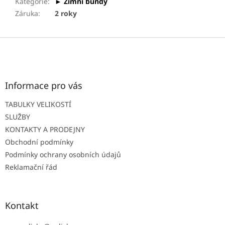
Kategorie
:
► Zimní bundy
Záruka
:
2 roky
Z
á
p
a
t
Informace pro vás
í
TABULKY VELIKOSTÍ
SLUŽBY
KONTAKTY A PRODEJNY
Obchodní podmínky
Podmínky ochrany osobních údajů
Reklamační řád
Kontakt