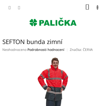
Přejít
NÁKUP
na
obsah
KOŠÍK
SEFTON bunda zimní
Průměrné
Neohodnoceno
Podrobnosti hodnocení
Značka:
ČERVA
hodnocení
produktu
je
0,0
z
5
hvězdiček.