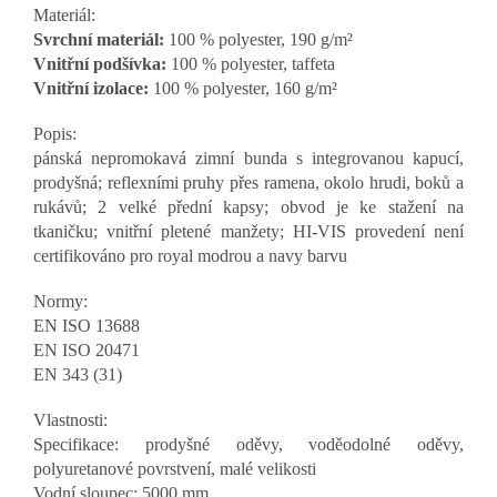
Materiál:
Svrchní materiál:
100 % polyester, 190 g/m²
Vnitřní podšívka:
100 % polyester, taffeta
Vnitřní izolace:
100 % polyester, 160 g/m²
Popis:
pánská nepromokavá zimní bunda s integrovanou kapucí,
prodyšná; reflexními pruhy přes ramena, okolo hrudi, boků a
rukávů; 2 velké přední kapsy; obvod je ke stažení na
tkaničku; vnitřní pletené manžety; HI-VIS provedení není
certifikováno pro royal modrou a navy barvu
Normy:
EN ISO 13688
EN ISO 20471
EN 343
(31)
Vlastnosti:
Specifikace: prodyšné oděvy, voděodolné oděvy,
polyuretanové povrstvení, malé velikosti
Vodní sloupec: 5000 mm