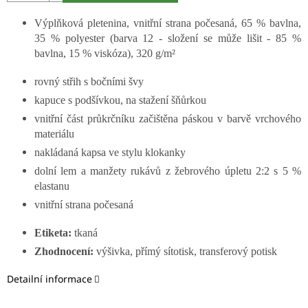
Výplňková pletenina, vnitřní strana počesaná, 65 % bavlna,
35 % polyester (barva 12 - složení se může lišit - 85 %
bavlna, 15 % viskóza), 320 g/m²
rovný střih s bočními švy
kapuce s podšívkou, na stažení šňůrkou
vnitřní část průkrčníku začištěna páskou v barvě vrchového
materiálu
nakládaná kapsa ve stylu klokanky
dolní lem a manžety rukávů z žebrového úpletu 2:2 s 5 %
elastanu
vnitřní strana počesaná
Etiketa:
tkaná
Zhodnocení:
výšivka, přímý sítotisk, transferový potisk
Detailní informace