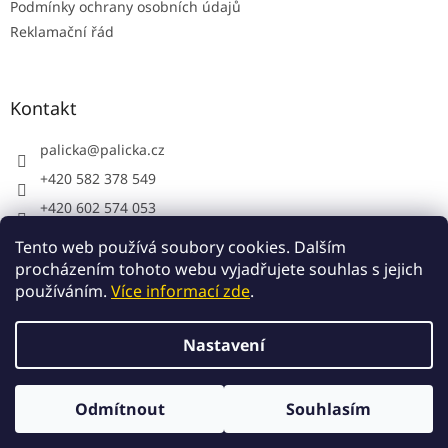
Podmínky ochrany osobních údajů
Reklamační řád
Kontakt
palicka
@
palicka.cz
+420 582 378 549
+420 602 574 053
Palička s.r.o. - pracovní oděvy
Tento web používá soubory cookies. Dalším
procházením tohoto webu vyjadřujete souhlas s jejich
používáním.
Více informací zde
.
Vytvořil Shoptet
Nastavení
Copyright 2026
Palička.cz
. Všechna práva vyhrazena.
Odmítnout
Souhlasím
Upravit nastavení cookies