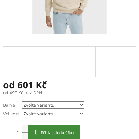
od
601 Kč
od
497 Kč
bez DPH
Měrná
Barva
cena:
Velikost
Přidat do košíku