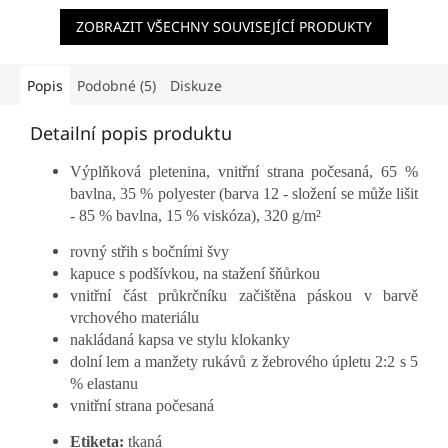
ZOBRAZIT VŠECHNY SOUVISEJÍCÍ PRODUKTY
Popis
Podobné (5)
Diskuze
Detailní popis produktu
Výplňková pletenina, vnitřní strana počesaná, 65 %
bavlna, 35 % polyester (barva 12 - složení se může lišit
- 85 % bavlna, 15 % viskóza), 320 g/m²
rovný střih s bočními švy
kapuce s podšívkou, na stažení šňůrkou
vnitřní část průkrčníku začištěna páskou v barvě
vrchového materiálu
nakládaná kapsa ve stylu klokanky
dolní lem a manžety rukávů z žebrového úpletu 2:2 s 5
% elastanu
vnitřní strana počesaná
Etiketa:
tkaná