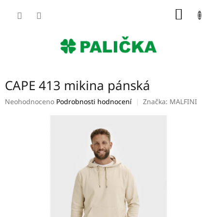
Přejít
NÁKUP
na
obsah
KOŠÍK
CAPE 413 mikina pánská
Průměrné
Neohodnoceno
Podrobnosti hodnocení
Značka:
MALFINI
hodnocení
produktu
je
0,0
z
5
hvězdiček.