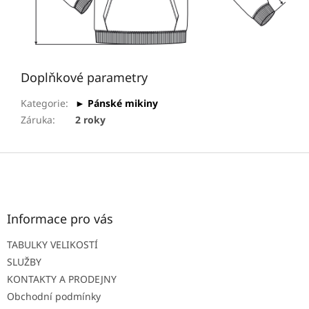
Doplňkové parametry
Kategorie
:
► Pánské mikiny
Záruka
:
2 roky
Z
á
p
a
t
Informace pro vás
í
TABULKY VELIKOSTÍ
SLUŽBY
KONTAKTY A PRODEJNY
Obchodní podmínky