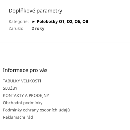
Doplňkové parametry
Kategorie
:
► Polobotky O1, O2, O6, OB
Záruka
:
2 roky
Z
á
p
a
t
Informace pro vás
í
TABULKY VELIKOSTÍ
SLUŽBY
KONTAKTY A PRODEJNY
Obchodní podmínky
Podmínky ochrany osobních údajů
Reklamační řád