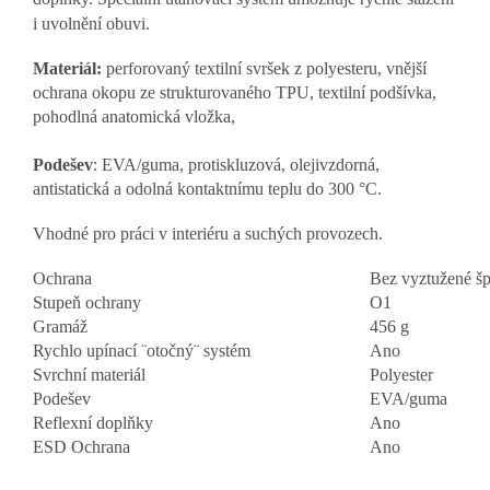
i uvolnění obuvi.
Materiál:
perforovaný textilní svršek z polyesteru, vnější
ochrana okopu ze strukturovaného TPU, textilní podšívka,
pohodlná anatomická vložka,
Podešev
: EVA/guma, protiskluzová, olejivzdorná,
antistatická a odolná kontaktnímu teplu do 300 °C.
Vhodné pro práci v interiéru a suchých provozech.
Ochrana
Bez vyztužené š
Stupeň ochrany
O1
Gramáž
456 g
Rychlo upínací ¨otočný¨ systém
Ano
Svrchní materiál
Polyester
Podešev
EVA/guma
Reflexní doplňky
Ano
ESD Ochrana
Ano