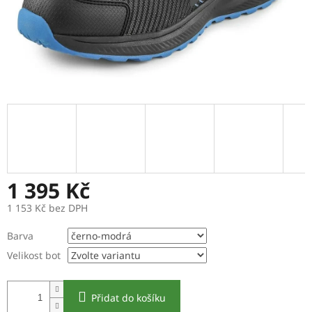
1 395 Kč
1 153 Kč bez DPH
Měrná
Barva
cena:
Velikost bot
Přidat do košíku