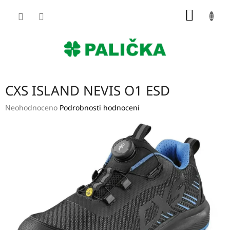
Přejít
NÁKUP
na
obsah
KOŠÍK
CXS ISLAND NEVIS O1 ESD
Průměrné
Neohodnoceno
Podrobnosti hodnocení
hodnocení
produktu
je
0,0
z
5
hvězdiček.