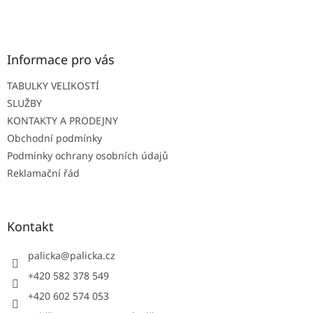
á
p
a
t
Informace pro vás
í
TABULKY VELIKOSTÍ
SLUŽBY
KONTAKTY A PRODEJNY
Obchodní podmínky
Podmínky ochrany osobních údajů
Reklamační řád
Kontakt
palicka
@
palicka.cz
+420 582 378 549
+420 602 574 053