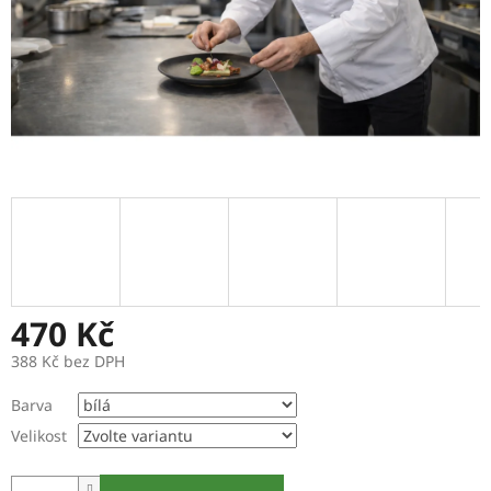
470 Kč
388 Kč bez DPH
Měrná
Barva
cena:
Velikost