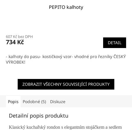
PEPITO kalhoty
607 Kč bez DPH
734 Kč
DETAIL
- kalhoty do pasu- kostičkový vzor- vhodné pro řezníky ČESKÝ
VÝROBEK!
ZOBRAZIT VŠECHNY SOUVISEJÍCÍ PRODUKTY
Popis
Podobné (5)
Diskuze
Detailní popis produktu
Klasický kuchařský rondon s elegantním stojáčkem a sedlem