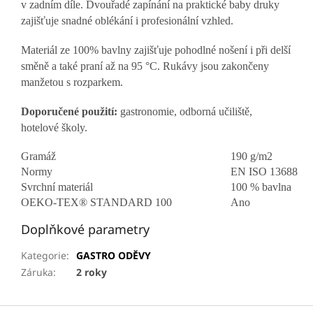
v zadním díle. Dvouřadé zapínání na praktické baby druky
zajišťuje snadné oblékání i profesionální vzhled.
Materiál ze 100% bavlny zajišťuje pohodlné nošení i při delší
směně a také praní až na 95 °C. Rukávy jsou zakončeny
manžetou s rozparkem.
Doporučené použití:
gastronomie, odborná učiliště,
hotelové školy.
Gramáž
190 g/m2
Normy
EN ISO 13688
Svrchní materiál
100 % bavlna
OEKO-TEX® STANDARD 100
Ano
Doplňkové parametry
Kategorie
:
GASTRO ODĚVY
Záruka
:
2 roky
Z