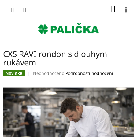
Přejít
NÁKUP
na
obsah
KOŠÍK
CXS RAVI rondon s dlouhým
rukávem
Průměrné
Neohodnoceno
Podrobnosti hodnocení
Novinka
hodnocení
produktu
je
0,0
z
5
hvězdiček.