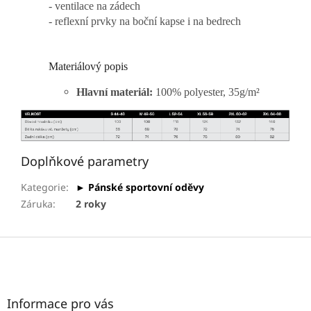
- ventilace na zádech
- reflexní prvky na boční kapse i na bedrech
Materiálový popis
Hlavní materiál:
100% polyester, 35g/m²
Doplňkové parametry
Kategorie
:
► Pánské sportovní oděvy
Záruka
:
2 roky
Z
á
p
a
t
Informace pro vás