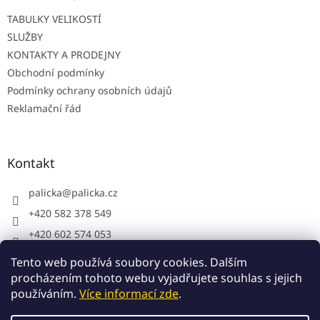
í
TABULKY VELIKOSTÍ
SLUŽBY
KONTAKTY A PRODEJNY
Obchodní podmínky
Podmínky ochrany osobních údajů
Reklamační řád
Kontakt
palicka
@
palicka.cz
+420 582 378 549
+420 602 574 053
Palička s.r.o. - pracovní oděvy
Tento web používá soubory cookies. Dalším
procházením tohoto webu vyjadřujete souhlas s jejich
používáním.
Více informací zde
.