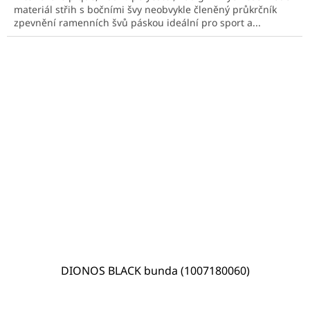
5
materiál střih s bočními švy neobvykle členěný průkrčník
hvězdiček.
zpevnění ramenních švů páskou ideální pro sport a...
DIONOS BLACK bunda (1007180060)