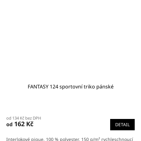
FANTASY 124 sportovní triko pánské
Průměrné
hodnocení
od 134 Kč bez DPH
produktu
162 Kč
od
DETAIL
je
4,6
z
Interlokové pique, 100 % polyester, 150 g/m² rychleschnoucí