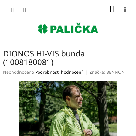
Přejít
NÁKUP
na
obsah
KOŠÍK
DIONOS HI-VIS bunda
(1008180081)
Průměrné
Neohodnoceno
Podrobnosti hodnocení
Značka:
BENNON
hodnocení
produktu
je
0,0
z
5
hvězdiček.