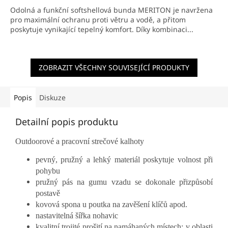
Odolná a funkční softshellová bunda MERITON je navržena
pro maximální ochranu proti větru a vodě, a přitom
poskytuje vynikající tepelný komfort. Díky kombinaci...
ZOBRAZIT VŠECHNY SOUVISEJÍCÍ PRODUKTY
Popis
Diskuze
Detailní popis produktu
Outdoorové a pracovní strečové kalhoty
pevný, pružný a lehký materiál poskytuje volnost při
pohybu
pružný pás na gumu vzadu se dokonale přizpůsobí
postavě
kovová spona u poutka na zavěšení klíčů apod.
nastavitelná šířka nohavic
kvalitní trojité prošití na namáhaných místech: v oblasti