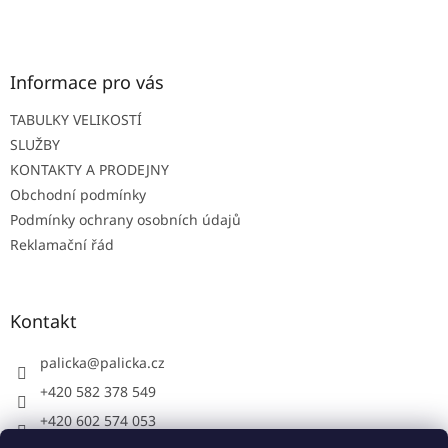
á
p
a
t
Informace pro vás
í
TABULKY VELIKOSTÍ
SLUŽBY
KONTAKTY A PRODEJNY
Obchodní podmínky
Podmínky ochrany osobních údajů
Reklamační řád
Kontakt
palicka
@
palicka.cz
+420 582 378 549
+420 602 574 053