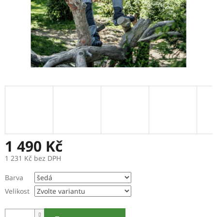
1 490 Kč
1 231 Kč bez DPH
Měrná
Barva
cena:
Velikost