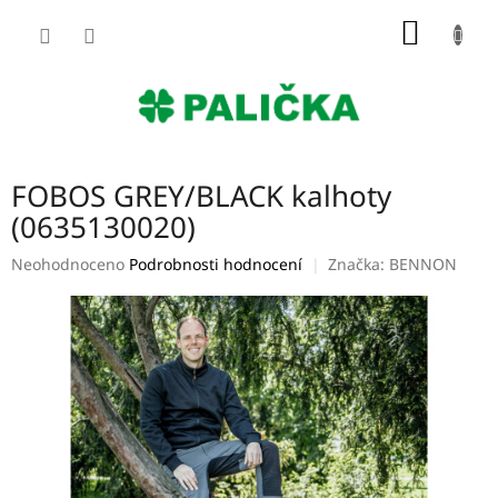
Přejít
NÁKUP
na
obsah
KOŠÍK
FOBOS GREY/BLACK kalhoty
(0635130020)
Průměrné
Neohodnoceno
Podrobnosti hodnocení
Značka:
BENNON
hodnocení
produktu
je
0,0
z
5
hvězdiček.