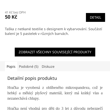
Průměrné
hodnocení
41 Kč bez DPH
produktu
50 Kč
DETAIL
je
5,0
z
Taška z netkané textilie s designem k vybarvování. Součástí
5
balení je 5 pastelek v různých barvách.
hvězdiček.
ZOBRAZIT VŠECHNY SOUVISEJÍCÍ PRODUKTY
Popis
Podobné (5)
Diskuze
Detailní popis produktu
Hračka je vyrobená z oblíbeného mikrospandexu, což je
hebký a měkký plyšový materiál, který má krátký vlas a
nezanechává chlupy.
Hračka není vhodná pro děti do 3 let z důvodu nebezpečí