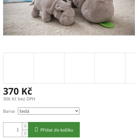
370 Kč
306 Kč bez DPH
Měrná
Barva
cena:
Přidat do košíku