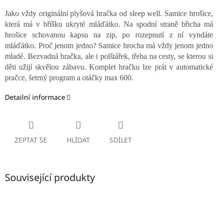
Jako vždy originální plyšová hračka od sleep well. Samice hrošice,
která má v bříšku ukryté mláďátko. Na spodní straně břicha má
hrošice schovanou kapsu na zip, po rozepnutí z ní vyndáte
mláďátko. Proč jenom jedno? Samice hrocha má vždy jenom jedno
mladé. Bezvadná hračka, ale i polštářek, třeba na cesty, se kterou si
děti užijí skvělou zábavu. Komplet hračku lze prát v automatické
pračce, šetrný program a otáčky max 600.
Detailní informace
ZEPTAT SE
HLÍDAT
SDÍLET
Související produkty