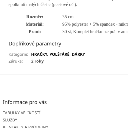
spolknutí malých částic (plastové oči).
Rozměr:
35 cm
Materiál:
95% polyester + 5% spandex - mi
Praní:
30 st, Komplet hračku lze prát v au
Doplňkové parametry
Kategorie
:
HRAČKY, POLŠTÁRĚ, DÁRKY
Záruka
:
2 roky
Z
á
p
a
t
Informace pro vás
í
TABULKY VELIKOSTÍ
SLUŽBY
KONTAKTY A PRODEJNY