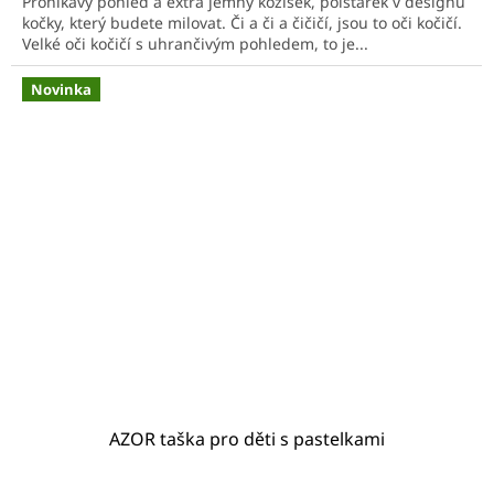
Pronikavý pohled a extra jemný kožíšek, polštářek v designu
5
kočky, který budete milovat. Či a či a čičičí, jsou to oči kočičí.
hvězdiček.
Velké oči kočičí s uhrančivým pohledem, to je...
Novinka
AZOR taška pro děti s pastelkami