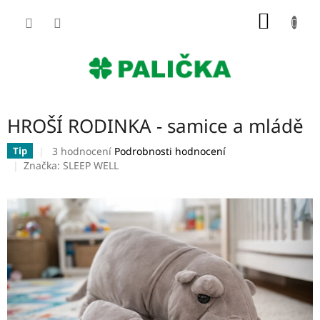
Přejít
NÁKUP
na
obsah
KOŠÍK
HROŠÍ RODINKA - samice a mládě
Průměrné
3 hodnocení
Podrobnosti hodnocení
Tip
hodnocení
Značka:
SLEEP WELL
produktu
je
5,0
z
5
hvězdiček.