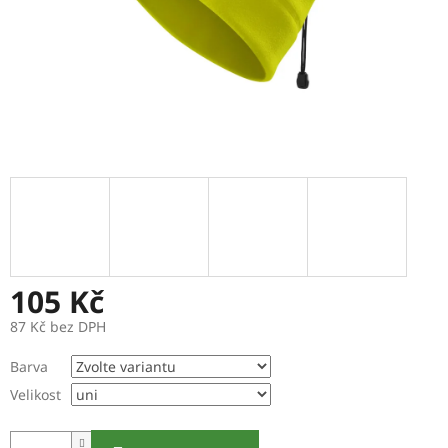
105 Kč
87 Kč bez DPH
Měrná
Barva
cena:
Velikost