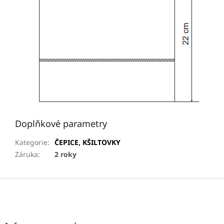
Doplňkové parametry
Kategorie
:
ČEPICE, KŠILTOVKY
Záruka
:
2 roky
Z
á
p
a