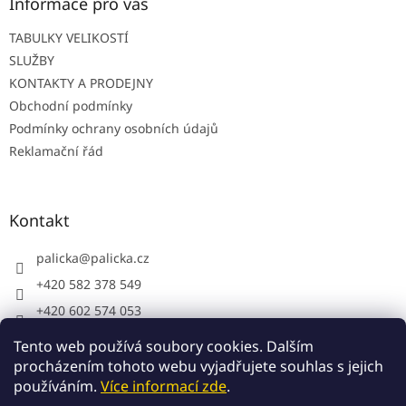
t
Informace pro vás
í
TABULKY VELIKOSTÍ
SLUŽBY
KONTAKTY A PRODEJNY
Obchodní podmínky
Podmínky ochrany osobních údajů
Reklamační řád
Kontakt
palicka
@
palicka.cz
+420 582 378 549
+420 602 574 053
Palička s.r.o. - pracovní oděvy
Tento web používá soubory cookies. Dalším
procházením tohoto webu vyjadřujete souhlas s jejich
používáním.
Více informací zde
.