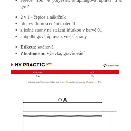
Fleece, 100 % polyester, antipilingová úprava, 240
g/m²
2 v 1 - čepice a nákrčník
hřejivý fluorescenční materiál
z jedné strany na stažení šňůrkou v barvě 01
antipillingová úprava z vnější strany
Etiketa:
saténová
Zhodnocení:
výšivka, gravírování