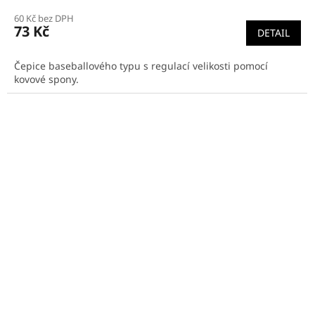
60 Kč bez DPH
73 Kč
DETAIL
Čepice baseballového typu s regulací velikosti pomocí
kovové spony.