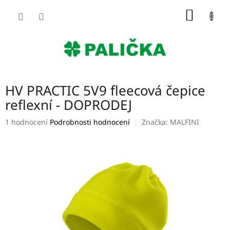
Přejít
NÁKUP
na
obsah
KOŠÍK
HV PRACTIC 5V9 fleecová čepice
reflexní - DOPRODEJ
Průměrné
1 hodnocení
Podrobnosti hodnocení
Značka:
MALFINI
hodnocení
produktu
je
5,0
z
5
hvězdiček.