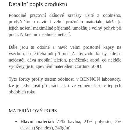
Detailní popis produktu
Pohodlné pracovní džínové kraťasy ušité z odolného,
prodyšného a navíc i velmi pružného materiálu, takže je
jejich nošení maximálně příjemné, umožňuje volný pohyb při
práci. Nikde nic netáhne a netlačí.
Dále jsou tu odolné a navíc velmi prostorné kapsy na
všechno, co je třeba mít při ruce. A aby zadní kapsy, kde se
nejčastěji dává mobilní telefon, peněženka apod. co nejdéle
vydržely, je tu zpevnění materiálem Cordura 500D.
Tyto šortky prošly testem odolnosti v BENNON laboratory,
lze je tedy nosit při práci tak i ve volném čase v teplých
obdobích roku.
MATERIÁLOVÝ POPIS
Hlavní materiál:
77% bavlna, 21% polyester, 2%
elastan (Spandex), 340g/m²