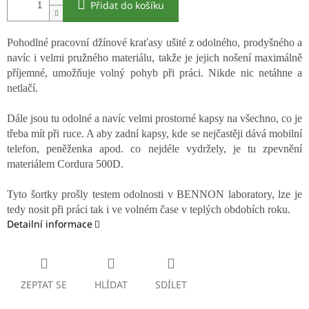
Přidat do košíku
Pohodlné pracovní džínové kraťasy ušité z odolného, prodyšného a
navíc i velmi pružného materiálu, takže je jejich nošení maximálně
příjemné, umožňuje volný pohyb při práci. Nikde nic netáhne a
netlačí.
Dále jsou tu odolné a navíc velmi prostorné kapsy na všechno, co je
třeba mít při ruce. A aby zadní kapsy, kde se nejčastěji dává mobilní
telefon, peněženka apod. co nejdéle vydržely, je tu zpevnění
materiálem Cordura 500D.
Tyto šortky prošly testem odolnosti v BENNON laboratory, lze je
tedy nosit při práci tak i ve volném čase v teplých obdobích roku.
Detailní informace
ZEPTAT SE
HLÍDAT
SDÍLET