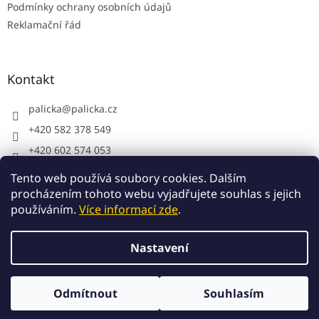
Podmínky ochrany osobních údajů
Reklamační řád
Kontakt
palicka
@
palicka.cz
+420 582 378 549
+420 602 574 053
Palička s.r.o. - pracovní oděvy
Tento web používá soubory cookies. Dalším
procházením tohoto webu vyjadřujete souhlas s jejich
používáním.
Více informací zde
.
Vytvořil Shoptet
Nastavení
Copyright 2026
Palička.cz
. Všechna práva vyhrazena.
Odmítnout
Souhlasím
Upravit nastavení cookies