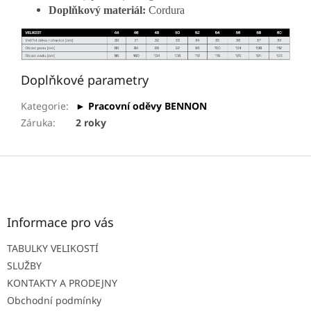
Doplňkový materiál:
Cordura
Doplňkové parametry
Kategorie
:
► Pracovní oděvy BENNON
Záruka
:
2 roky
Z
á
p
a
t
Informace pro vás
í
TABULKY VELIKOSTÍ
SLUŽBY
KONTAKTY A PRODEJNY
Obchodní podmínky