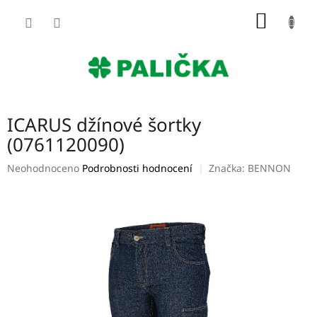
Přejít
NÁKUP
na
obsah
KOŠÍK
ICARUS džínové šortky
(0761120090)
Průměrné
Neohodnoceno
Podrobnosti hodnocení
Značka:
BENNON
hodnocení
produktu
je
0,0
z
5
hvězdiček.