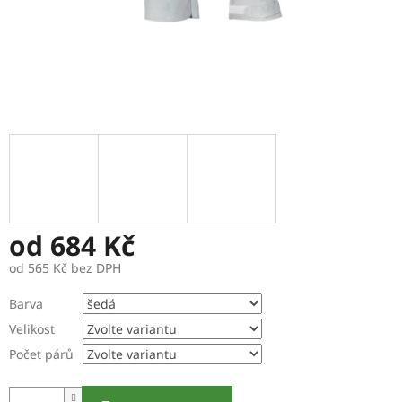
od
684 Kč
od
565 Kč
bez DPH
Měrná
Barva
cena:
Velikost
Počet párů