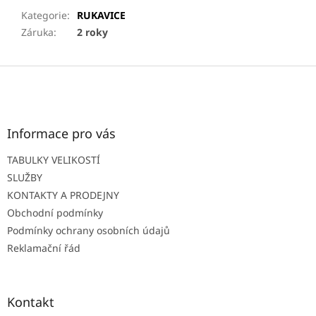
Kategorie
:
RUKAVICE
Záruka
:
2 roky
Z
á
p
a
t
Informace pro vás
í
TABULKY VELIKOSTÍ
SLUŽBY
KONTAKTY A PRODEJNY
Obchodní podmínky
Podmínky ochrany osobních údajů
Reklamační řád
Kontakt