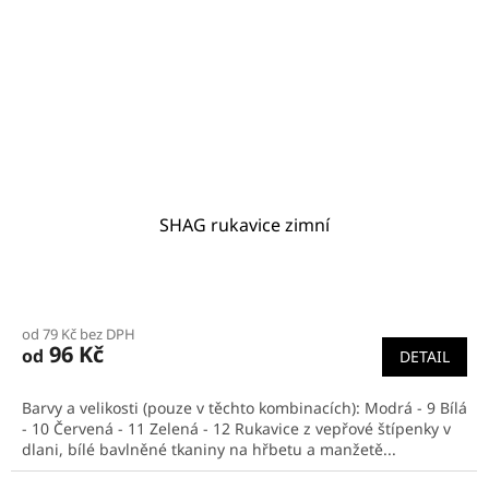
SHAG rukavice zimní
od 79 Kč bez DPH
96 Kč
od
DETAIL
Barvy a velikosti (pouze v těchto kombinacích): Modrá - 9 Bílá
- 10 Červená - 11 Zelená - 12 Rukavice z vepřové štípenky v
dlani, bílé bavlněné tkaniny na hřbetu a manžetě...