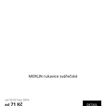
MERLIN rukavice svářečské
od 59 Kč bez DPH
71 Kč
od
DETAIL