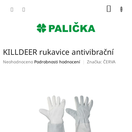
Přejít
NÁKUP
na
obsah
KOŠÍK
KILLDEER rukavice antivibrační
Průměrné
Neohodnoceno
Podrobnosti hodnocení
Značka:
ČERVA
hodnocení
produktu
je
0,0
z
5
hvězdiček.