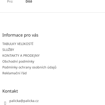
Pro
:
Dítě
Z
á
p
a
t
Informace pro vás
í
TABULKY VELIKOSTÍ
SLUŽBY
KONTAKTY A PRODEJNY
Obchodní podmínky
Podmínky ochrany osobních údajů
Reklamační řád
Kontakt
palicka
@
palicka.cz