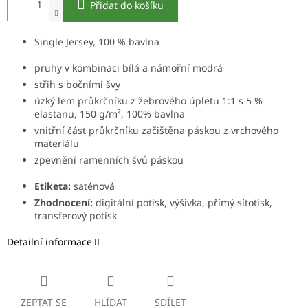
Přidat do košíku
Single Jersey, 100 % bavlna
pruhy v kombinaci bílá a námořní modrá
střih s bočními švy
úzký lem průkrčníku z žebrového úpletu 1:1 s 5 %
elastanu,
150 g/m², 100% bavlna
vnitřní část průkrčníku začištěna páskou z vrchového
materiálu
zpevnění ramenních švů páskou
Etiketa:
saténová
Zhodnocení:
digitální potisk, výšivka, přímý sítotisk,
transferový potisk
Detailní informace
ZEPTAT SE
HLÍDAT
SDÍLET