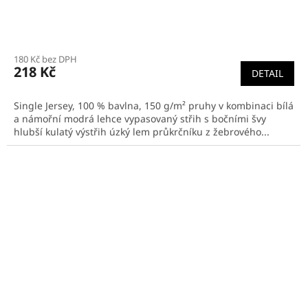
180 Kč bez DPH
218 Kč
DETAIL
Single Jersey, 100 % bavlna, 150 g/m² pruhy v kombinaci bílá
a námořní modrá lehce vypasovaný střih s bočními švy
hlubší kulatý výstřih úzký lem průkrčníku z žebrového...