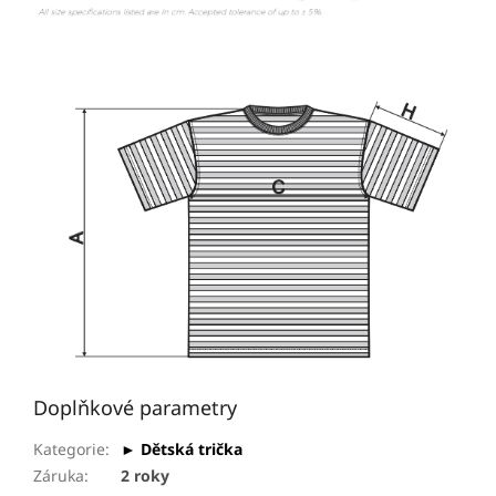
Doplňkové parametry
Kategorie
:
► Dětská trička
Záruka
:
2 roky