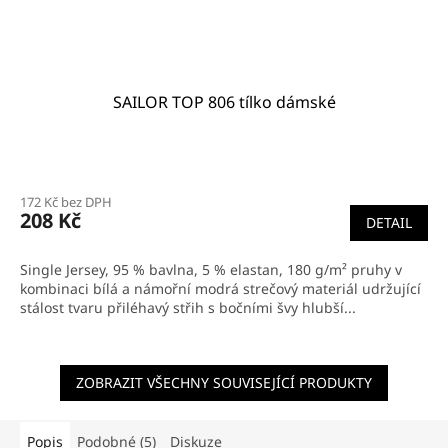
SAILOR TOP 806 tílko dámské
172 Kč bez DPH
208 Kč
DETAIL
Single Jersey, 95 % bavlna, 5 % elastan, 180 g/m² pruhy v
kombinaci bílá a námořní modrá strečový materiál udržující
stálost tvaru přiléhavý střih s bočními švy hlubší...
ZOBRAZIT VŠECHNY SOUVISEJÍCÍ PRODUKTY
Popis
Podobné (5)
Diskuze