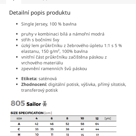
Detailní popis produktu
Single Jersey, 100 % bavlna
pruhy v kombinaci bílá a námořní modrá
střih s bočními švy
úzký lem průkrčníku z žebrového úpletu 1:1 s 5 %
elastanu,
150 g/m², 100% bavlna
vnitřní část průkrčníku začištěna páskou z
vrchového materiálu
zpevnění ramenních švů páskou
Etiketa:
saténová
Zhodnocení:
digitální potisk, výšivka, přímý sítotisk,
transferový potisk