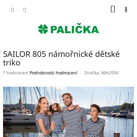
Přejít
NÁKUP
na
obsah
KOŠÍK
SAILOR 805 námořnické dětské
triko
Průměrné
1 hodnocení
Podrobnosti hodnocení
Značka:
MALFINI
hodnocení
produktu
je
5,0
z
5
hvězdiček.