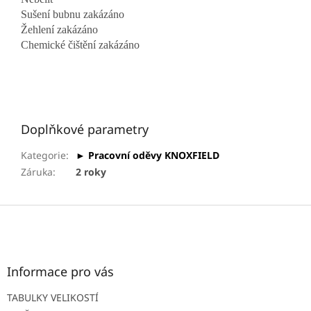
Sušení bubnu zakázáno
Žehlení zakázáno
Chemické čištění zakázáno
Doplňkové parametry
Kategorie
:
► Pracovní oděvy KNOXFIELD
Záruka
:
2 roky
Z
á
p
a
t
Informace pro vás
í
TABULKY VELIKOSTÍ