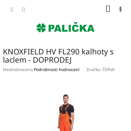
Přejít
NÁKUP
na
obsah
KOŠÍK
KNOXFIELD HV FL290 kalhoty s
laclem - DOPRODEJ
Průměrné
Neohodnoceno
Podrobnosti hodnocení
Značka:
ČERVA
hodnocení
produktu
je
0,0
z
5
hvězdiček.