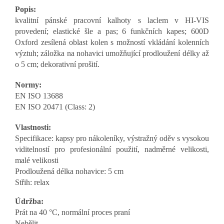
Popis:
kvalitní pánské pracovní kalhoty s laclem v HI-VIS
provedení; elastické šle a pas; 6 funkčních kapes; 600D
Oxford zesílená oblast kolen s možností vkládání kolenních
výztuh; záložka na nohavici umožňující prodloužení délky až
o 5 cm; dekorativní prošití.
Normy:
EN ISO 13688
EN ISO 20471 (Class: 2)
Vlastnosti:
Specifikace: kapsy pro nákoleníky, výstražný oděv s vysokou
viditelností pro profesionální použití, nadměrné velikosti,
malé velikosti
Prodloužená délka nohavice: 5 cm
Střih: relax
Údržba:
Prát na 40 °C, normální proces praní
Nebělit