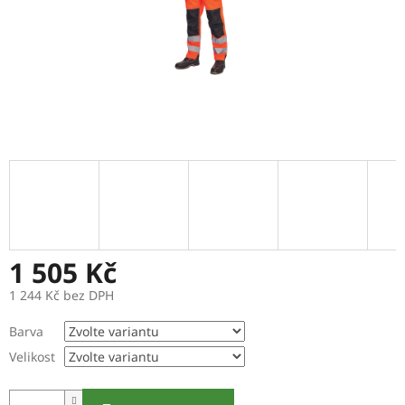
1 505 Kč
1 244 Kč bez DPH
Měrná
Barva
cena:
Velikost