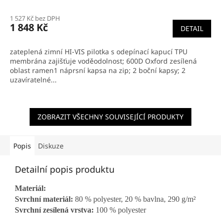
1 527 Kč bez DPH
1 848 Kč
DETAIL
zateplená zimní HI-VIS pilotka s odepínací kapucí TPU
membrána zajišťuje voděodolnost; 600D Oxford zesílená
oblast ramen1 náprsní kapsa na zip; 2 boční kapsy; 2
uzavíratelné...
ZOBRAZIT VŠECHNY SOUVISEJÍCÍ PRODUKTY
Popis
Diskuze
Detailní popis produktu
Materiál:
Svrchní materiál:
80 % polyester, 20 % bavlna, 290 g/m²
Svrchní zesílená vrstva:
100 % polyester