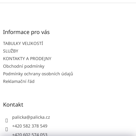
Z
á
p
a
t
Informace pro vás
í
TABULKY VELIKOSTÍ
SLUŽBY
KONTAKTY A PRODEJNY
Obchodní podmínky
Podmínky ochrany osobních údajů
Reklamační řád
Kontakt
palicka
@
palicka.cz
+420 582 378 549
+420 602 574 053