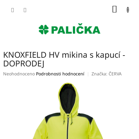
Přejít
NÁKUP
na
obsah
KOŠÍK
KNOXFIELD HV mikina s kapucí -
DOPRODEJ
Průměrné
Neohodnoceno
Podrobnosti hodnocení
Značka:
ČERVA
hodnocení
produktu
je
0,0
z
5
hvězdiček.