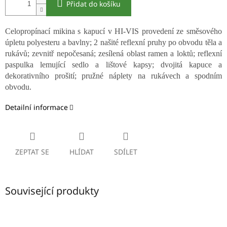
Přidat do košíku
Celopropínací mikina s kapucí v HI-VIS provedení ze směsového
úpletu polyesteru a bavlny; 2 našité reflexní pruhy po obvodu těla a
rukávů; zevnitř nepočesaná; zesílená oblast ramen a loktů; reflexní
paspulka lemující sedlo a lištové kapsy; dvojitá kapuce a
dekorativního prošití; pružné náplety na rukávech a spodním
obvodu.
Detailní informace
ZEPTAT SE
HLÍDAT
SDÍLET
Související produkty