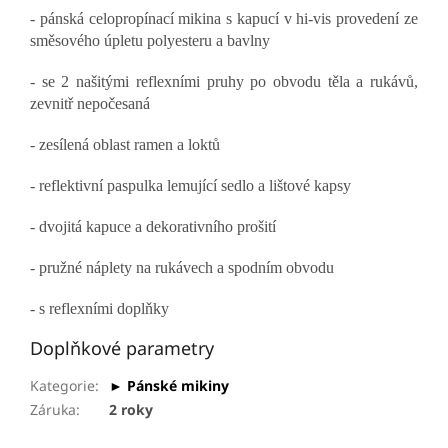
- pánská celopropínací mikina s kapucí v hi-vis provedení ze
směsového úpletu polyesteru a bavlny
- se 2 našitými reflexními pruhy po obvodu těla a rukávů,
zevnitř nepočesaná
- zesílená oblast ramen a loktů
- reflektivní paspulka lemující sedlo a lištové kapsy
- dvojitá kapuce a dekorativního prošití
- pružné náplety na rukávech a spodním obvodu
- s reflexními doplňky
Doplňkové parametry
Kategorie
:
► Pánské mikiny
Záruka
:
2 roky