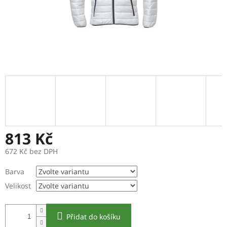
813 Kč
672 Kč bez DPH
Měrná
Barva
cena:
Velikost
Přidat do košíku