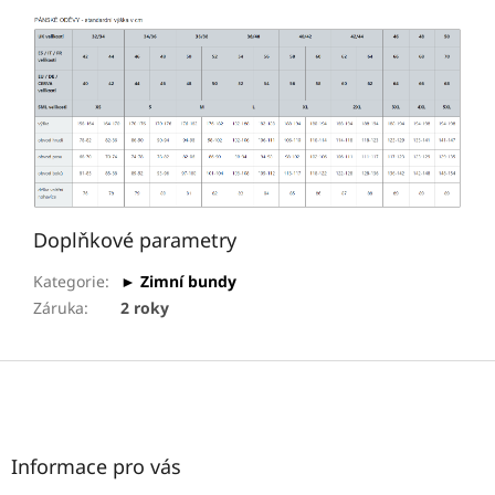
Doplňkové parametry
Kategorie
:
► Zimní bundy
Záruka
:
2 roky
Z
á
p
a
t
Informace pro vás
í