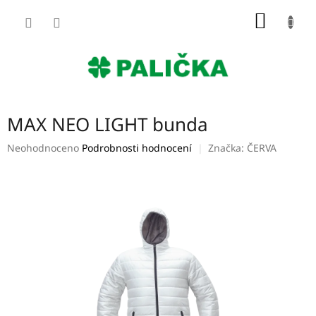
Přejít
NÁKUP
na
obsah
KOŠÍK
MAX NEO LIGHT bunda
Průměrné
Neohodnoceno
Podrobnosti hodnocení
Značka:
ČERVA
hodnocení
produktu
je
0,0
z
5
hvězdiček.