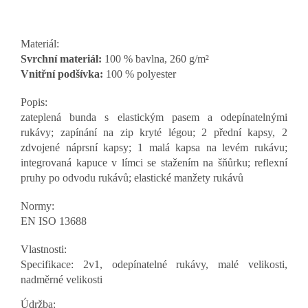
Materiál:
Svrchní materiál:
100 % bavlna, 260 g/m²
Vnitřní podšívka:
100 % polyester
Popis:
zateplená bunda s elastickým pasem a odepínatelnými
rukávy; zapínání na zip kryté légou; 2 přední kapsy, 2
zdvojené náprsní kapsy; 1 malá kapsa na levém rukávu;
integrovaná kapuce v límci se stažením na šňůrku; reflexní
pruhy po odvodu rukávů; elastické manžety rukávů
Normy:
EN ISO 13688
Vlastnosti:
Specifikace: 2v1, odepínatelné rukávy, malé velikosti,
nadměrné velikosti
Údržba: