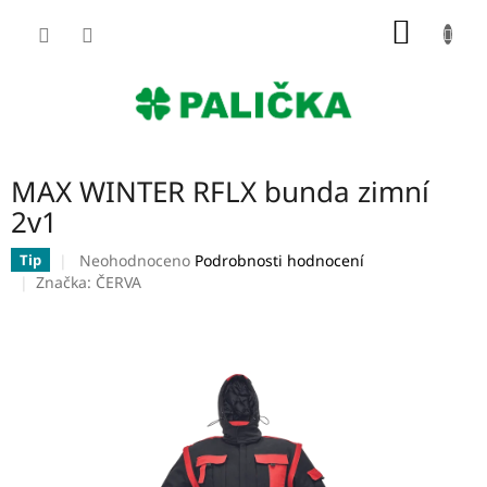
Přejít
NÁKUP
na
obsah
KOŠÍK
MAX WINTER RFLX bunda zimní
2v1
Průměrné
Neohodnoceno
Podrobnosti hodnocení
Tip
hodnocení
Značka:
ČERVA
produktu
je
0,0
z
5
hvězdiček.