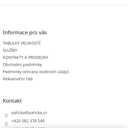
Z
á
p
a
t
Informace pro vás
í
TABULKY VELIKOSTÍ
SLUŽBY
KONTAKTY A PRODEJNY
Obchodní podmínky
Podmínky ochrany osobních údajů
Reklamační řád
Kontakt
palicka
@
palicka.cz
+420 582 378 549