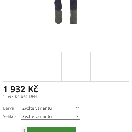
1 932 Kč
1 597 Kč bez DPH
Měrná
Barva
cena:
Velikost