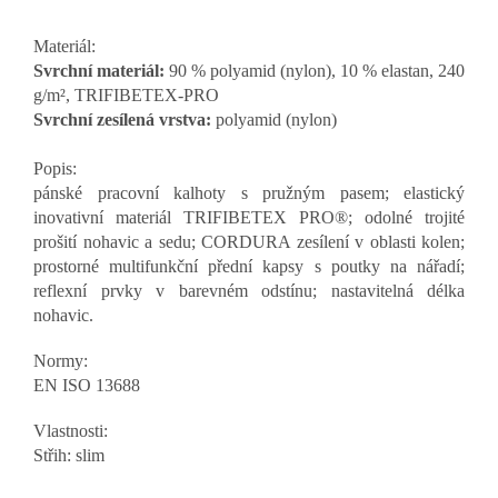
Materiál:
Svrchní materiál:
90 % polyamid (nylon),
10 % elastan, 240
g/m², TRIFIBETEX-PRO
Svrchní zesílená vrstva:
polyamid (nylon)
Popis:
pánské pracovní kalhoty s pružným pasem; elastický
inovativní materiál TRIFIBETEX PRO®; odolné trojité
prošití nohavic a sedu; CORDURA zesílení v oblasti kolen;
prostorné multifunkční přední kapsy s poutky na nářadí;
reflexní prvky v barevném odstínu; nastavitelná délka
nohavic.
Normy:
EN ISO 13688
Vlastnosti:
Střih: slim