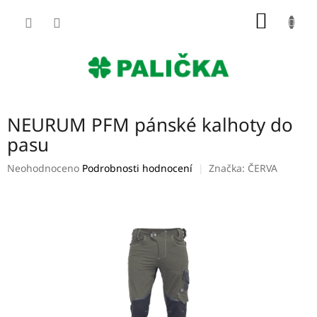
Přejít
NÁKUP
na
obsah
KOŠÍK
NEURUM PFM pánské kalhoty do
pasu
Průměrné
Neohodnoceno
Podrobnosti hodnocení
Značka:
ČERVA
hodnocení
produktu
je
0,0
z
5
hvězdiček.