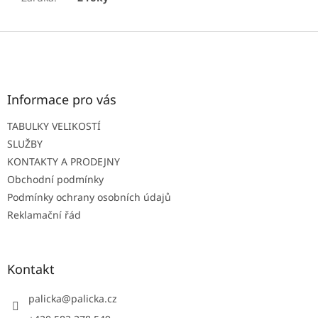
Z
á
p
a
t
Informace pro vás
í
TABULKY VELIKOSTÍ
SLUŽBY
KONTAKTY A PRODEJNY
Obchodní podmínky
Podmínky ochrany osobních údajů
Reklamační řád
Kontakt
palicka
@
palicka.cz