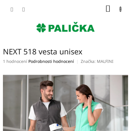
Přejít
NÁKUP
na
obsah
KOŠÍK
NEXT 518 vesta unisex
Průměrné
1 hodnocení
Podrobnosti hodnocení
Značka:
MALFINI
hodnocení
produktu
je
5,0
z
5
hvězdiček.