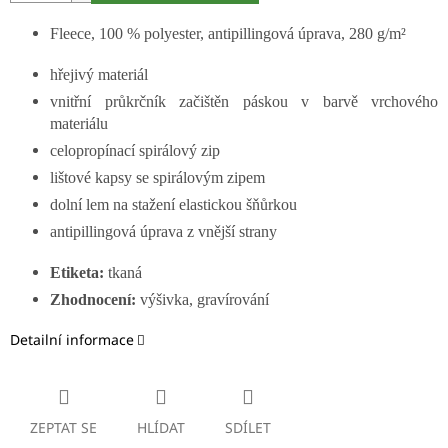
Fleece, 100 % polyester, antipillingová úprava, 280 g/m²
hřejivý materiál
vnitřní průkrčník začištěn páskou v barvě vrchového
materiálu
celopropínací spirálový zip
lištové kapsy se spirálovým zipem
dolní lem na stažení elastickou šňůrkou
antipillingová úprava z vnější strany
Etiketa:
tkaná
Zhodnocení:
výšivka, gravírování
Detailní informace
ZEPTAT SE
HLÍDAT
SDÍLET