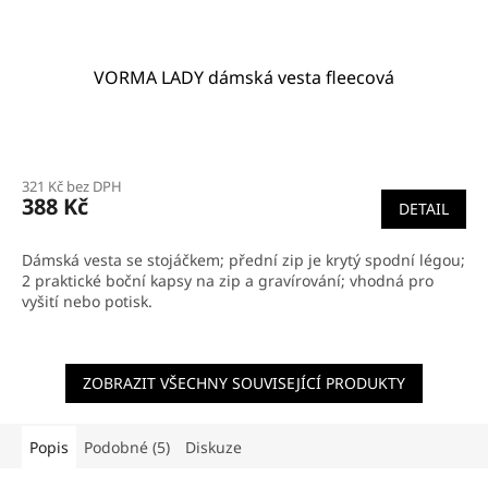
VORMA LADY dámská vesta fleecová
Průměrné
hodnocení
321 Kč bez DPH
produktu
388 Kč
DETAIL
je
3,0
z
Dámská vesta se stojáčkem; přední zip je krytý spodní légou;
5
2 praktické boční kapsy na zip a gravírování; vhodná pro
hvězdiček.
vyšití nebo potisk.
ZOBRAZIT VŠECHNY SOUVISEJÍCÍ PRODUKTY
Popis
Podobné (5)
Diskuze