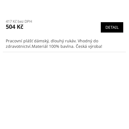
Průměrné
hodnocení
417 Kč bez DPH
produktu
504 Kč
DETAIL
je
3,9
z
Pracovní plášť dámský, dlouhý rukáv. Vhodný do
5
zdravotnictví.Materiál 100% bavlna. Česká výroba!
hvězdiček.