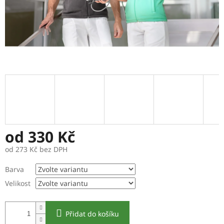
od
330 Kč
od
273 Kč
bez DPH
Měrná
Barva
cena:
Velikost
Přidat do košíku