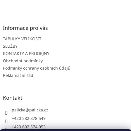
Z
á
p
a
t
Informace pro vás
í
TABULKY VELIKOSTÍ
SLUŽBY
KONTAKTY A PRODEJNY
Obchodní podmínky
Podmínky ochrany osobních údajů
Reklamační řád
Kontakt
palicka
@
palicka.cz
+420 582 378 549
+420 602 574 053