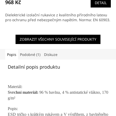
968 Kč
DETAIL
Dielektrické izolační rukavice z kvalitního přírodního latexu
pro ochranu před nebezpečným napětím. Norma: EN 60903.
ZOBRAZIT VŠECHNY SOUVISEJÍCÍ PRODUKTY
Popis
Podobné (1)
Diskuze
Detailní popis produktu
Materiál:
Svrchní materiál:
96 % bavlna, 4 % antistatické vlákno, 170
g/m²
Popis:
ESD tričko s krátkým rukávem a V výstřihem, z bavlněného