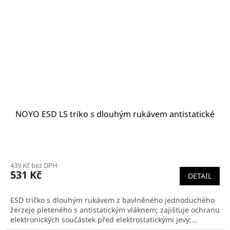
NOYO ESD LS triko s dlouhým rukávem antistatické
439 Kč bez DPH
531 Kč
DETAIL
ESD tričko s dlouhým rukávem z bavlněného jednoduchého
žerzeje pleteného s antistatickým vláknem; zajišťuje ochranu
elektronických součástek před elektrostatickými jevy;...