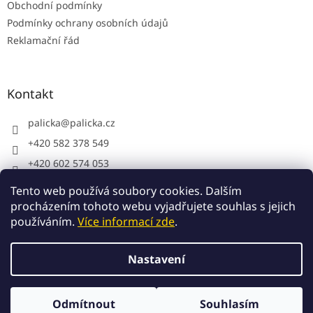
Obchodní podmínky
Podmínky ochrany osobních údajů
Reklamační řád
Kontakt
palicka
@
palicka.cz
+420 582 378 549
+420 602 574 053
Palička s.r.o. - pracovní oděvy
Tento web používá soubory cookies. Dalším
procházením tohoto webu vyjadřujete souhlas s jejich
používáním.
Více informací zde
.
Vytvořil Shoptet
Nastavení
Copyright 2026
Palička.cz
. Všechna práva vyhrazena.
Odmítnout
Souhlasím
Upravit nastavení cookies