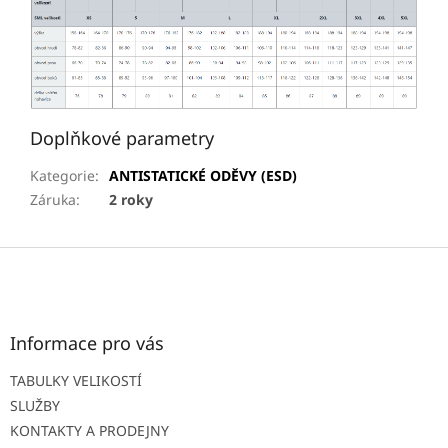
Doplňkové parametry
Kategorie
:
ANTISTATICKÉ ODĚVY (ESD)
Záruka
:
2 roky
Z
á
p
a
t
Informace pro vás
í
TABULKY VELIKOSTÍ
SLUŽBY
KONTAKTY A PRODEJNY