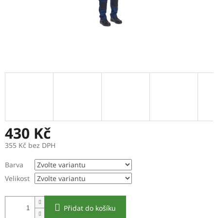
430 Kč
355 Kč bez DPH
Měrná
Barva
cena:
Velikost
Přidat do košíku