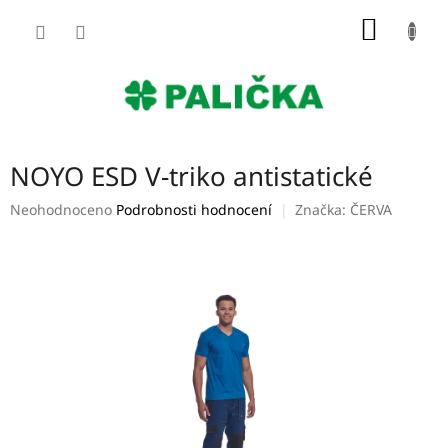
Přejít
NÁKUP
na
obsah
KOŠÍK
NOYO ESD V-triko antistatické
Průměrné
Neohodnoceno
Podrobnosti hodnocení
Značka:
ČERVA
hodnocení
produktu
je
0,0
z
5
hvězdiček.