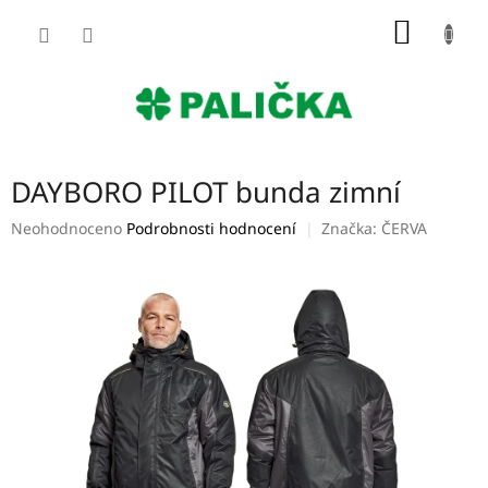
Přejít
NÁKUP
na
obsah
KOŠÍK
DAYBORO PILOT bunda zimní
Průměrné
Neohodnoceno
Podrobnosti hodnocení
Značka:
ČERVA
hodnocení
produktu
je
0,0
z
5
hvězdiček.