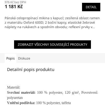
976 Kč bez DPH
1 181 Kč
DETAIL
Pánská celopropínací mikina s kapucí; zesílená oblast ramen
z materiálu Oxford 600D; 2 boční kapsy, elastické žebrové
náplety na rukávech a spodním obvodu; reflexní prvky v...
ZOBRAZIT VŠECHNY SOUVISEJÍCÍ PRODUKTY
Popis
Diskuze
Detailní popis produktu
Materiál:
Svrchní materiál:
100 % polyester, 120 g/m², Povrstvení:
polyuretan
Vnitřní podšívka:
100 % polyester, taffeta