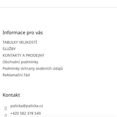
Z
á
p
a
t
Informace pro vás
í
TABULKY VELIKOSTÍ
SLUŽBY
KONTAKTY A PRODEJNY
Obchodní podmínky
Podmínky ochrany osobních údajů
Reklamační řád
Kontakt
palicka
@
palicka.cz
+420 582 378 549