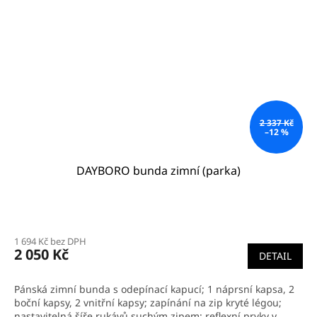
2 337 Kč
–12 %
DAYBORO bunda zimní (parka)
1 694 Kč bez DPH
2 050 Kč
DETAIL
Pánská zimní bunda s odepínací kapucí; 1 náprsní kapsa, 2
boční kapsy, 2 vnitřní kapsy; zapínání na zip kryté légou;
nastavitelná šíře rukávů suchým zipem; reflexní prvky v...