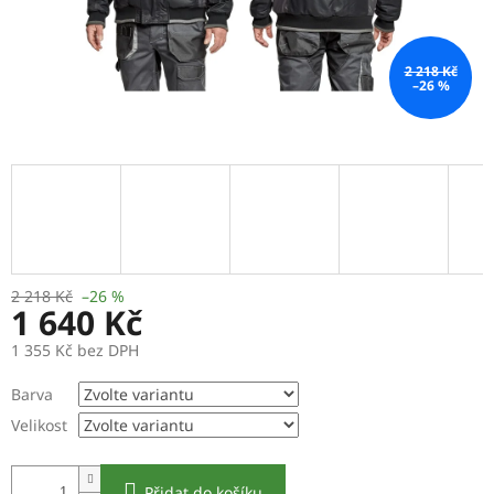
2 218 Kč
–26 %
2 218 Kč
–26 %
1 640 Kč
1 355 Kč bez DPH
Měrná
Barva
cena:
Velikost
Přidat do košíku