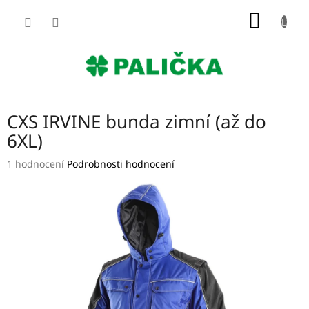
Přejít
NÁKUP
na
obsah
KOŠÍK
CXS IRVINE bunda zimní (až do
6XL)
Průměrné
1 hodnocení
Podrobnosti hodnocení
hodnocení
produktu
je
5,0
z
5
hvězdiček.