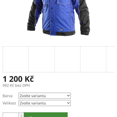
1 200 Kč
992 Kč bez DPH
Měrná
Barva
cena:
Velikost