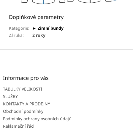
Doplňkové parametry
Kategorie
:
► Zimní bundy
Záruka
:
2 roky
Z
á
p
a
t
Informace pro vás
í
TABULKY VELIKOSTÍ
SLUŽBY
KONTAKTY A PRODEJNY
Obchodní podmínky
Podmínky ochrany osobních údajů
Reklamační řád