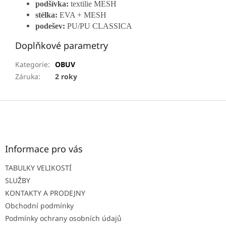
podšívka:
textilie MESH
stélka:
EVA + MESH
podešev:
PU/PU CLASSICA
Doplňkové parametry
Kategorie
:
OBUV
Záruka
:
2 roky
Z
á
p
a
t
Informace pro vás
í
TABULKY VELIKOSTÍ
SLUŽBY
KONTAKTY A PRODEJNY
Obchodní podmínky
Podmínky ochrany osobních údajů