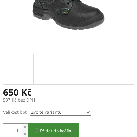
650 Kč
537 Kč bez DPH
Měrná
Velikost bot
cena:
Přidat do košíku