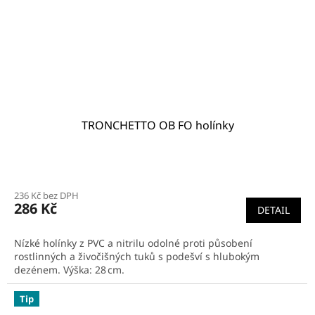
TRONCHETTO OB FO holínky
236 Kč bez DPH
286 Kč
DETAIL
Nízké holínky z PVC a nitrilu odolné proti působení
rostlinných a živočišných tuků s podešví s hlubokým
dezénem. Výška: 28 cm.
Tip