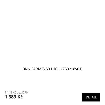
BNN FARMIS S3 HIGH (Z53218v01)
1 148 Kč bez DPH
1 389 Kč
DETAIL