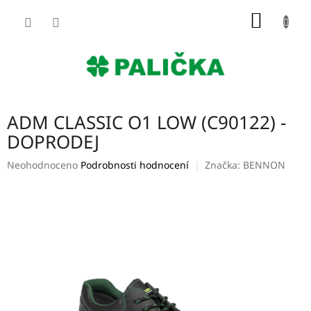
Přejít
NÁKUP
na
obsah
KOŠÍK
ADM CLASSIC O1 LOW (C90122) -
DOPRODEJ
Průměrné
Neohodnoceno
Podrobnosti hodnocení
Značka:
BENNON
hodnocení
produktu
je
0,0
z
5
hvězdiček.