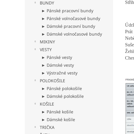
Střih
BUNDY
► Pánské pracovní bundy
► Pánské volnočasové bundy
Údrž
► Dámské pracovní bundy
Prát
► Dámské volnočasové bundy
Nebě
MIKINY
Suše
VESTY
Žehl
► Pánské vesty
Chem
► Dámské vesty
► Výstražné vesty
POLOKOŠILE
► Pánské polokošile
► Dámské polokošile
KOŠILE
► Pánské košile
► Dámské košile
TRIČKA