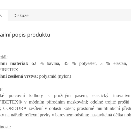
iál TRIFIBETEX® v
se 4way strečovým
kapsy, 1 n
naci se 4way
materiálem
ovým materiálem...
TRIFIBETEXPRO®; trojité...
s
Diskuze
ailní popis produktu
riál:
hní materiál:
62 % bavlna,
35 % polyester,
3 % elastan, 
FIBETEX
hní zesílená vrstva:
polyamid (nylon)
s:
ské pracovní kalhoty s pružným pasem; elastický inovativní
IBETEX® v módním přírodním maskování; odolné trojité prošití
; CORDURA zesílení v oblasti kolen; prostorné multifunkční před
ky na nářadí; reflexní prvky v barevném odstínu; nastavitelná délka noh
tnosti: