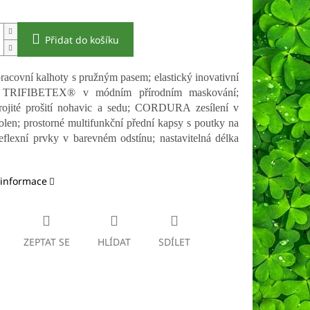
Přidat do košíku
racovní kalhoty s pružným pasem; elastický inovativní
l TRIFIBETEX® v módním přírodním maskování;
rojité prošití nohavic a sedu; CORDURA zesílení v
kolen; prostorné multifunkční přední kapsy s poutky na
reflexní prvky v barevném odstínu; nastavitelná délka
 informace
ZEPTAT SE
HLÍDAT
SDÍLET