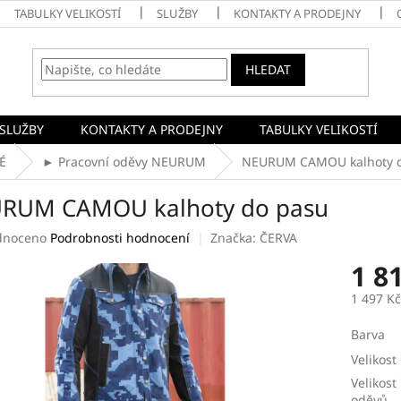
TABULKY VELIKOSTÍ
SLUŽBY
KONTAKTY A PRODEJNY
HLEDAT
SLUŽBY
KONTAKTY A PRODEJNY
TABULKY VELIKOSTÍ
É
► Pracovní oděvy NEURUM
NEURUM CAMOU kalhoty 
RUM CAMOU kalhoty do pasu
né
dnoceno
Podrobnosti hodnocení
Značka:
ČERVA
ení
1 8
tu
1 497 K
Měrná
Barva
cena:
ek.
Velikost
Velikost
oděvů