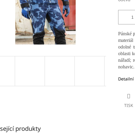
Pánské p
materiá
odolné t
oblasti 
nářadí; 
nohavic.
Detailní
TISK
sející produkty