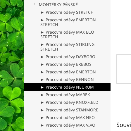
n
MONTÉRKY PÁNSKÉ
e
► Pracovní oděvy STRETCH
l
► Pracovní oděvy EMERTON
STRETCH
► Pracovní oděvy MAX ECO
STRETCH
► Pracovní oděvy STIRLING
STRETCH
► Pracovní oděvy DAYBORO
► Pracovní oděvy EREBOS
► Pracovní oděvy EMERTON
► Pracovní oděvy BENNON
► Pracovní oděvy NEURUM
► Pracovní oděvy MAREK
► Pracovní oděvy KNOXFIELD
► Pracovní oděvy STANMORE
► Pracovní oděvy MAX NEO
Souvi
► Pracovní oděvy MAX VIVO