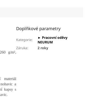
zesílení nejvíce
áprsní kapsa na...
namáhaných částí •
zesílené oblasti kolen s...
Doplňkové parametry
► Pracovní oděvy
Kategorie
:
NEURUM
Záruka
:
2 roky
260 g/m²,
 materiál
 nohavic a
ní kapsy s
avic.