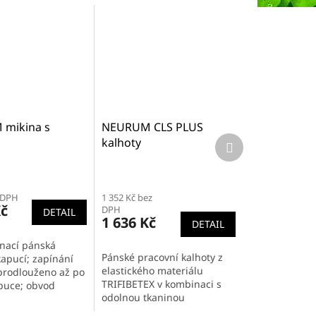
mikina s
NEURUM CLS PLUS
Další
kalhoty
produkt
 DPH
1 352 Kč bez
Kč
DPH
DETAIL
1 636 Kč
DETAIL
nací pánská
Pánské pracovní kalhoty z
kapucí; zapínání
elastického materiálu
 prodlouženo až po
TRIFIBETEX v kombinaci s
puce; obvod
odolnou tkaninou
e upravit pomocí
CORDURA® použitou pro
kanice; 2 postranní