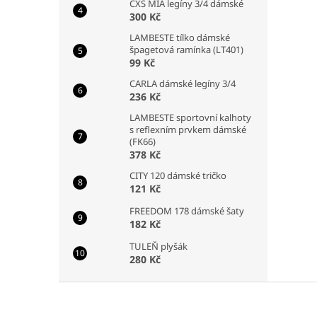
CXS MIA legíny 3/4 dámské
300 Kč
LAMBESTE tílko dámské
špagetová ramínka (LT401)
99 Kč
CARLA dámské legíny 3/4
236 Kč
LAMBESTE sportovní kalhoty
s reflexním prvkem dámské
(FK66)
378 Kč
CITY 120 dámské tričko
121 Kč
FREEDOM 178 dámské šaty
182 Kč
TULEŇ plyšák
280 Kč
Z
á