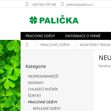
Přejít
+420 582 378 549
palicka@palicka.cz
na
obsah
PRACOVNÍ ODĚVY
INFORMACE O FIRMĚ
Domů
PRACOVNÍ ODĚVY
MONTÉRKY PÁNSK
P
NEU
o
Přeskočit
s
Kategorie
Průměr
Neoho
kategorie
t
hodnoc
r
produk
NEJPRODÁVANĚJŠÍ
a
je
NOVINKY
n
0,0
CHLADÍCÍ RUČNÍK
z
n
5
í
ŠORTKY
hvězdič
p
PRACOVNÍ ODĚVY
a
REFLEXNÍ ODĚVY