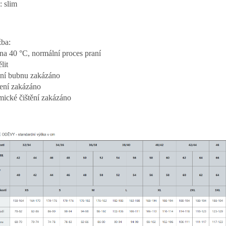
: slim
ba:
 na 40 °C, normální proces praní
lit
ní bubnu zakázáno
ení zakázáno
ické čištění zakázáno