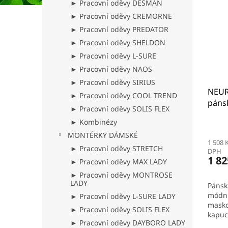
► Pracovní oděvy DESMAN
► Pracovní oděvy CREMORNE
► Pracovní oděvy PREDATOR
► Pracovní oděvy SHELDON
► Pracovní oděvy L-SURE
► Pracovní oděvy NAOS
► Pracovní oděvy SIRIUS
NEU
► Pracovní oděvy COOL TREND
páns
► Pracovní oděvy SOLIS FLEX
► Kombinézy
MONTÉRKY DÁMSKÉ
1 508 
► Pracovní oděvy STRETCH
DPH
1 82
► Pracovní oděvy MAX LADY
► Pracovní oděvy MONTROSE
LADY
Pánsk
módní
► Pracovní oděvy L-SURE LADY
masko
► Pracovní oděvy SOLIS FLEX
kapuc
► Pracovní oděvy DAYBORO LADY
druky;