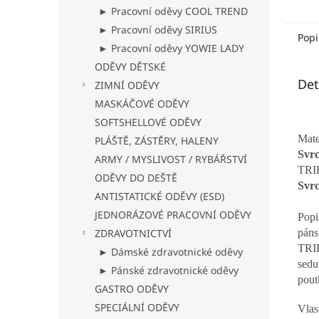
mater
► Pracovní oděvy COOL TREND
kombi
► Pracovní oděvy SIRIUS
streč
Popi
► Pracovní oděvy YOWIE LADY
ODĚVY DĚTSKÉ
Det
ZIMNÍ ODĚVY
MASKÁČOVÉ ODĚVY
SOFTSHELLOVÉ ODĚVY
Mate
PLÁŠTĚ, ZÁSTĚRY, HALENY
Svrc
ARMY / MYSLIVOST / RYBÁŘSTVÍ
TRI
ODĚVY DO DEŠTĚ
Svrc
ANTISTATICKÉ ODĚVY (ESD)
JEDNORÁZOVÉ PRACOVNÍ ODĚVY
Popi
ZDRAVOTNICTVÍ
pán
TRIF
► Dámské zdravotnické oděvy
sedu
► Pánské zdravotnické oděvy
pout
GASTRO ODĚVY
SPECIÁLNÍ ODĚVY
Vlas