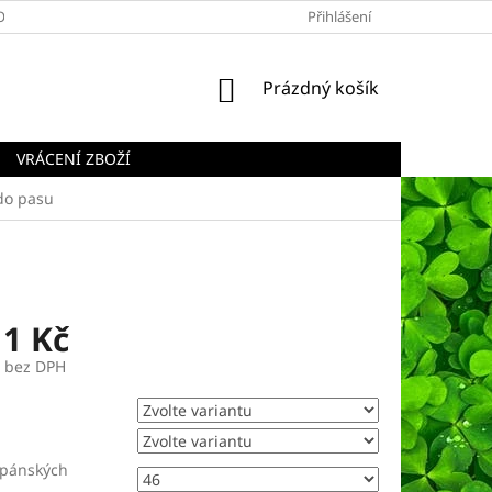
OBCHODNÍ PODMÍNKY
PODMÍNKY OCHRANY OSOBNÍCH ÚDAJŮ
Přihlášení
NÁKUPNÍ
Prázdný košík
KOŠÍK
VRÁCENÍ ZBOŽÍ
do pasu
11 Kč
č bez DPH
 pánských