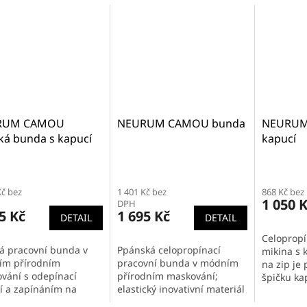
RUM CAMOU
NEURUM CAMOU bunda
NEURUM 
ká bunda s kapucí
kapucí
Kč bez
1 401 Kč bez
868 Kč bez
1 050 
DPH
5 Kč
1 695 Kč
DETAIL
DETAIL
Celopropí
á pracovní bunda v
Ppánská celopropínací
mikina s 
m přírodním
pracovní bunda v módním
na zip je
vání s odepínací
přírodním maskování;
špičku ka
í a zapínáním na
elastický inovativní materiál
kapuce lz
 elastický inovativní
TRIFIBETEX® v kombinaci
vložené t