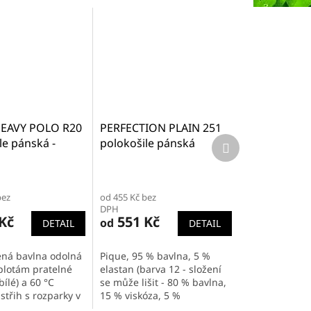
HEAVY POLO R20
PERFECTION PLAIN 251
Další
le pánská -
polokošile pánská
produkt
žená bavlna
bez
od 455 Kč bez
DPH
Kč
551 Kč
od
DETAIL
DETAIL
ná bavlna odolná
Pique, 95 % bavlna, 5 %
plotám pratelné
elastan (barva 12 - složení
bílé) a 60 °C
se může lišit - 80 % bavlna,
střih s rozparky v
15 % viskóza, 5 %
u límeček a lemy
elastan), 200 g/m² strečový