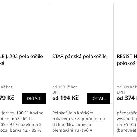
E J. 202 polokošile
STAR pánská polokošile
RESIST 
ká
polokoši
předsrá
Průměrné
hodnocení
 Kč bez
od 160 Kč bez
od 309 Kč 
produktu
DPH
DPH
je
79 Kč
194 Kč
374 
od
od
DETAIL
DETAIL
5,0
z
5
e Jersey, 100 % bavlna
Polokošile s krátkým
předsráže
hvězdiček.
ní se může lišit -
rukávem se zapínáním na
vyšším te
 03 - 97 % bavlna a 3
tři knoflíky. Límec a
na 95 °C (
kóza, barva 12 - 85 %
olemování rukávů v
(barevné) 
, 15 % viskóza),
žebrovaném úpletu. K
bočním šv