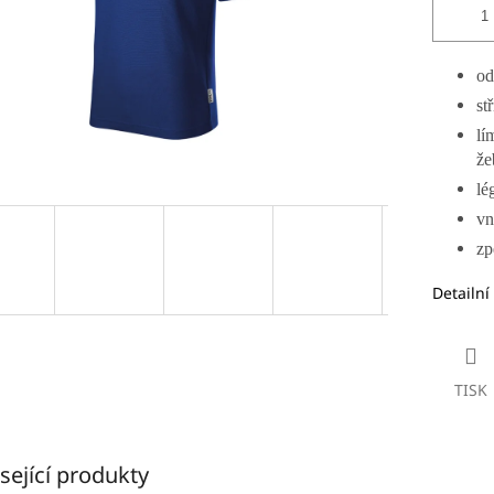
od
st
lí
že
lé
vn
zp
Detailní
TISK
sející produkty