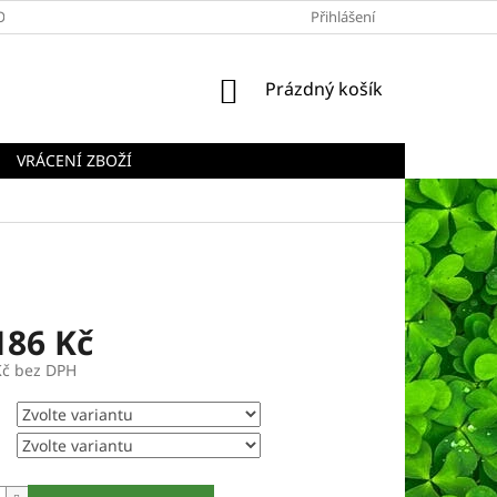
OBCHODNÍ PODMÍNKY
PODMÍNKY OCHRANY OSOBNÍCH ÚDAJŮ
Přihlášení
NÁKUPNÍ
Prázdný košík
KOŠÍK
VRÁCENÍ ZBOŽÍ
186 Kč
Kč
bez DPH