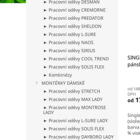
► Pracovní oděvy DESMAN
► Pracovní oděvy CREMORNE
► Pracovní oděvy PREDATOR
► Pracovní oděvy SHELDON
► Pracovní oděvy L-SURE
► Pracovní oděvy NAOS
► Pracovní oděvy SIRIUS
SINGL
► Pracovní oděvy COOL TREND
páns
► Pracovní oděvy SOLIS FLEX
► Kombinézy
MONTÉRKY DÁMSKÉ
od 148
► Pracovní oděvy STRETCH
DPH
1
► Pracovní oděvy MAX LADY
od
► Pracovní oděvy MONTROSE
LADY
Singl
► Pracovní oděvy L-SURE LADY
(slože
barva
► Pracovní oděvy SOLIS FLEX
% vis
► Pracovní oděvy DAYBORO LADY
bavlna