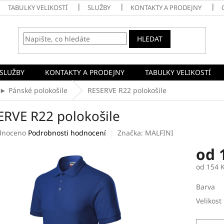
TABULKY VELIKOSTÍ
SLUŽBY
KONTAKTY A PRODEJNY
HLEDAT
SLUŽBY
KONTAKTY A PRODEJNY
TABULKY VELIKOSTÍ
► Pánské polokošile
RESERVE R22 polokošile
ERVE R22 polokošile
né
dnoceno
Podrobnosti hodnocení
Značka:
MALFINI
ení
od
tu
od
154 
Měrná
Barva
cena:
ek.
Velikost