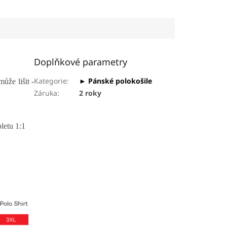
žebrového úpletu
materiál udržující stálost
3...
tvaru přiléhavý...
Doplňkové parametry
Kategorie
:
► Pánské polokošile
ůže lišit -
Záruka
:
2 roky
letu 1:1