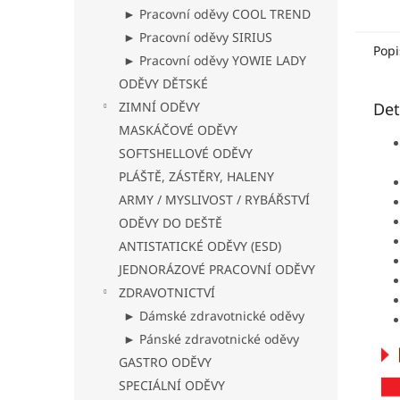
► Pracovní oděvy COOL TREND
silik
střih s
► Pracovní oděvy SIRIUS
Popi
► Pracovní oděvy YOWIE LADY
ODĚVY DĚTSKÉ
ZIMNÍ ODĚVY
Det
MASKÁČOVÉ ODĚVY
SOFTSHELLOVÉ ODĚVY
PLÁŠTĚ, ZÁSTĚRY, HALENY
ARMY / MYSLIVOST / RYBÁŘSTVÍ
ODĚVY DO DEŠTĚ
ANTISTATICKÉ ODĚVY (ESD)
JEDNORÁZOVÉ PRACOVNÍ ODĚVY
ZDRAVOTNICTVÍ
► Dámské zdravotnické oděvy
► Pánské zdravotnické oděvy
GASTRO ODĚVY
SPECIÁLNÍ ODĚVY