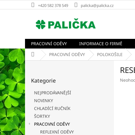
Přejít
+420 582 378 549
palicka@palicka.cz
na
obsah
PRACOVNÍ ODĚVY
INFORMACE O FIRMĚ
Domů
PRACOVNÍ ODĚVY
POLOKOŠILE
P
RES
o
Přeskočit
s
Kategorie
Průměr
Neoho
kategorie
t
hodnoc
r
produk
NEJPRODÁVANĚJŠÍ
a
je
NOVINKY
n
0,0
CHLADÍCÍ RUČNÍK
z
n
5
í
ŠORTKY
hvězdič
p
PRACOVNÍ ODĚVY
a
REFLEXNÍ ODĚVY