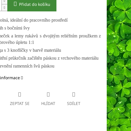
Přidat do košíku
olná, ideální do pracovního prostředí
řih s bočními švy
meček a lemy rukávů s dvojitým reliéfním proužkem z
brového úpletu 1:1
ga s 3 knoflíčky v barvě materiálu
itřní průkrčník začištěn páskou z vrchového materiálu
evnění ramenních švů páskou
 informace
ZEPTAT SE
HLÍDAT
SDÍLET