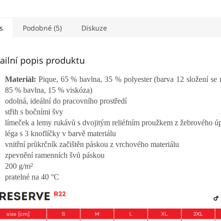
onová úprava ,180 g/m²
dispozici materiál na kapsu.
rukávů z 
...
Zpevněné skryté švy na
1:1 léga s 
průkrčníku, boční...
s
Podobné (5)
Diskuze
ailní popis produktu
Materiál:
Pique, 65 % bavlna, 35 % polyester (barva 12 složení se m
85 % bavlna, 15 % viskóza)
odolná, ideální do pracovního prostředí
střih s bočními švy
límeček a lemy rukávů s dvojitým reliéfním proužkem z žebrového úp
léga s 3 knoflíčky v barvě materiálu
vnitřní průkrčník začištěn páskou z vrchového materiálu
zpevnění ramenních švů páskou
200 g/m²
pratelné na 40 °C