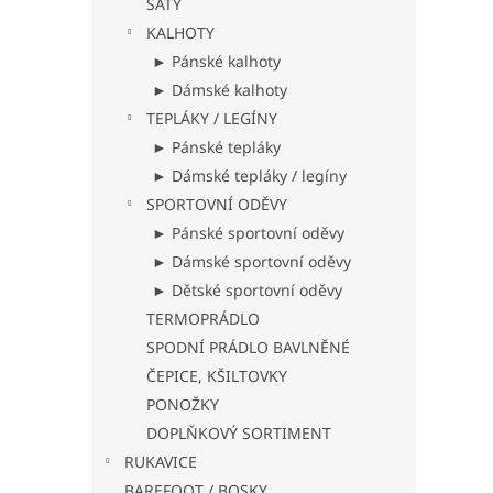
ŠATY
KALHOTY
► Pánské kalhoty
► Dámské kalhoty
TEPLÁKY / LEGÍNY
► Pánské tepláky
► Dámské tepláky / legíny
SPORTOVNÍ ODĚVY
► Pánské sportovní oděvy
► Dámské sportovní oděvy
► Dětské sportovní oděvy
TERMOPRÁDLO
SPODNÍ PRÁDLO BAVLNĚNÉ
ČEPICE, KŠILTOVKY
PONOŽKY
DOPLŇKOVÝ SORTIMENT
RUKAVICE
BAREFOOT / BOSKY