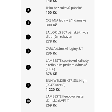
146 Kč
Triko bez rukávů pánské
100 Kč
CXS MIA legíny 3/4 dámské
300 Kč
SAILOR LS 807 pánské triko s
dlouhým rukávem
278 Kč
CARLA dámské legíny 3/4
236 Kč
LAMBESTE sportovní kalhoty
s reflexním prvkem dámské
(FK66)
378 Kč
BNN WELDER XTR S3L High
(0947040960)
1 220 Kč
LAMBESTE fleecová vesta
dámská (LVF14)
269 Kč