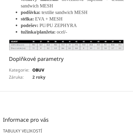
sandwich MESH
podšívka:
textilie sandwich MESH
stélka:
EVA + MESH
podešev:
PU/PU ZEPHYRA
tužinka/planžeta:
ocel/-
Doplňkové parametry
Kategorie
:
OBUV
Záruka
:
2 roky
Z
á
p
a
t
Informace pro vás
í
TABULKY VELIKOSTÍ