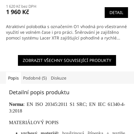
1 620 Kč bez DPH
1 960 Kč
DETAIL
Atraktivní polobotka s označením O1 vhodná pro všestranné
využití ve volném čase i pro práci. Šněrování je zajištěno
pomocí systému Lacer XTR zajišťující pohodlné a rychlé...
ZOBRAZIT VŠECHNY SOUVISEJÍCÍ PRODUKTY
Popis
Podobné (5)
Diskuze
Detailní popis produktu
Norma
: EN ISO 20345:2011 S1 SRC; EN IEC 61340-4-
3:2018
MATERIÁLOVÝ POPIS
vrchový materiál:
hovězinová štípenka + textilie