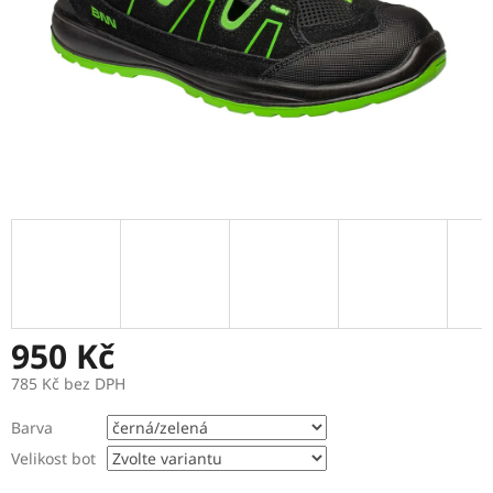
950 Kč
785 Kč bez DPH
Měrná
Barva
cena:
Velikost bot