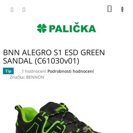
Přejít
NÁKUP
na
obsah
KOŠÍK
BNN ALEGRO S1 ESD GREEN
SANDAL (C61030v01)
Průměrné
1 hodnocení
Podrobnosti hodnocení
Tip
hodnocení
Značka:
BENNON
produktu
je
5,0
z
5
hvězdiček.