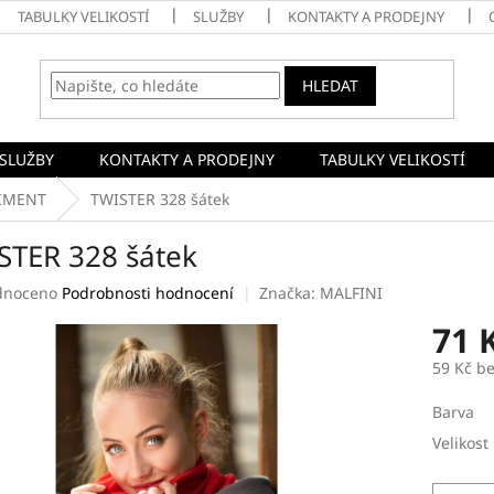
TABULKY VELIKOSTÍ
SLUŽBY
KONTAKTY A PRODEJNY
HLEDAT
SLUŽBY
KONTAKTY A PRODEJNY
TABULKY VELIKOSTÍ
IMENT
TWISTER 328 šátek
STER 328 šátek
né
dnoceno
Podrobnosti hodnocení
Značka:
MALFINI
ení
71 
tu
59 Kč b
Měrná
Barva
cena:
ek.
Velikost