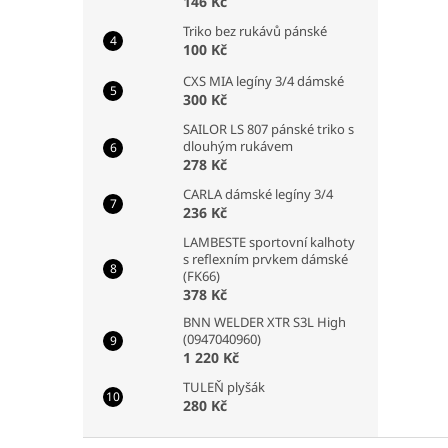
146 Kč
Triko bez rukávů pánské
100 Kč
CXS MIA legíny 3/4 dámské
300 Kč
SAILOR LS 807 pánské triko s
dlouhým rukávem
278 Kč
CARLA dámské legíny 3/4
236 Kč
LAMBESTE sportovní kalhoty
s reflexním prvkem dámské
(FK66)
378 Kč
BNN WELDER XTR S3L High
(0947040960)
1 220 Kč
TULEŇ plyšák
280 Kč
Z