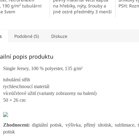
, 190 g/m² tubulární
na hřebíky, nýty, šrouby a
PSH; Rozm
 se švem
jiné ostré předměty 3 menší
eschnoucí
kapsy na tužku, skládací
escenční materiál
metr, šroubovák aj. poutka
eflexní pruhy okraje
na zavěšení...
vodu...
s
Podobné (5)
Diskuze
ailní popis produktu
Single Jersey, 100 % polyester, 135 g/m²
tubulární střih
rychleschnoucí materiál
víceúčelové užití (varianty zobrazeny na balení)
50 × 26 cm
Zhodnocení:
digitální potisk, výšivka, přímý sítotisk, sublimace, 
potisk