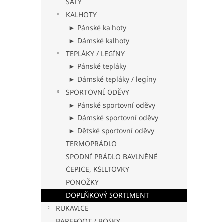
ŠATY
KALHOTY
► Pánské kalhoty
► Dámské kalhoty
TEPLÁKY / LEGÍNY
► Pánské tepláky
► Dámské tepláky / legíny
SPORTOVNÍ ODĚVY
► Pánské sportovní oděvy
► Dámské sportovní oděvy
► Dětské sportovní oděvy
TERMOPRÁDLO
SPODNÍ PRÁDLO BAVLNĚNÉ
ČEPICE, KŠILTOVKY
PONOŽKY
DOPLŇKOVÝ SORTIMENT
RUKAVICE
BAREFOOT / BOSKY