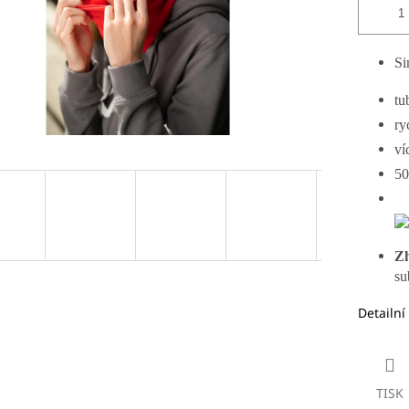
Si
tu
ry
ví
50
Zh
su
Detailní
TISK