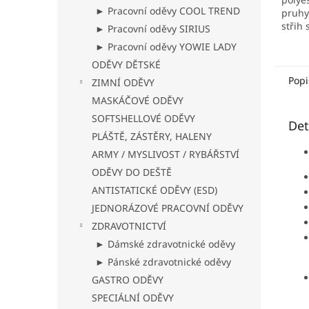
► Pracovní oděvy COOL TREND
pruhy
střih
► Pracovní oděvy SIRIUS
rychl
► Pracovní oděvy YOWIE LADY
fluor
ODĚVY DĚTSKÉ
retror
po ob
Popi
ZIMNÍ ODĚVY
MASKÁČOVÉ ODĚVY
SOFTSHELLOVÉ ODĚVY
Det
PLÁŠTĚ, ZÁSTĚRY, HALENY
ARMY / MYSLIVOST / RYBÁŘSTVÍ
ODĚVY DO DEŠTĚ
ANTISTATICKÉ ODĚVY (ESD)
JEDNORÁZOVÉ PRACOVNÍ ODĚVY
ZDRAVOTNICTVÍ
► Dámské zdravotnické oděvy
► Pánské zdravotnické oděvy
GASTRO ODĚVY
SPECIÁLNÍ ODĚVY