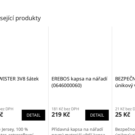
sející produkty
WISTER 3V8 šátek
EREBOS kapsa na nářadí
BEZPEČN
(0646000060)
únikový
bez DPH
181 Kč bez DPH
21 Kč bez 
č
219 Kč
25 Kč
DETAIL
DETAIL
 Jersey, 100 %
Přídavná kapsa na nářadí
Bezpečnos
ter, retroreflexní
pevný materiál větší kapsa
únikový v