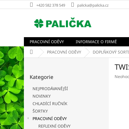
Přejít
+420 582 378 549
palicka@palicka.cz
na
obsah
PRACOVNÍ ODĚVY
INFORMACE O FIRMĚ
Domů
PRACOVNÍ ODĚVY
DOPLŇKOVÝ SORT
P
TWI
o
Přeskočit
s
Kategorie
Průměr
Neoho
kategorie
t
hodnoc
r
produk
NEJPRODÁVANĚJŠÍ
a
je
NOVINKY
n
0,0
CHLADÍCÍ RUČNÍK
z
n
5
í
ŠORTKY
hvězdič
p
PRACOVNÍ ODĚVY
a
REFLEXNÍ ODĚVY