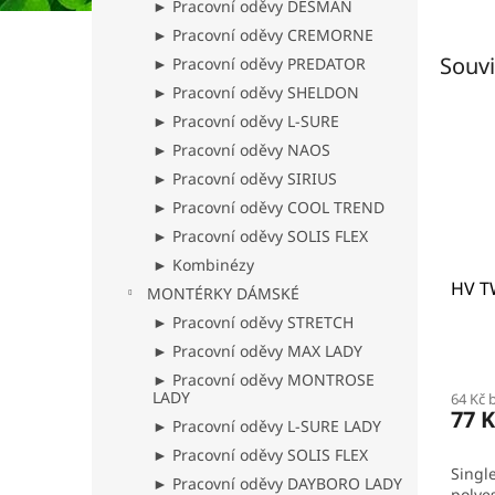
► Pracovní oděvy DESMAN
► Pracovní oděvy CREMORNE
Souvi
► Pracovní oděvy PREDATOR
► Pracovní oděvy SHELDON
► Pracovní oděvy L-SURE
► Pracovní oděvy NAOS
► Pracovní oděvy SIRIUS
► Pracovní oděvy COOL TREND
► Pracovní oděvy SOLIS FLEX
► Kombinézy
HV T
MONTÉRKY DÁMSKÉ
► Pracovní oděvy STRETCH
► Pracovní oděvy MAX LADY
► Pracovní oděvy MONTROSE
LADY
64 Kč 
77 K
► Pracovní oděvy L-SURE LADY
► Pracovní oděvy SOLIS FLEX
Single
► Pracovní oděvy DAYBORO LADY
polyes