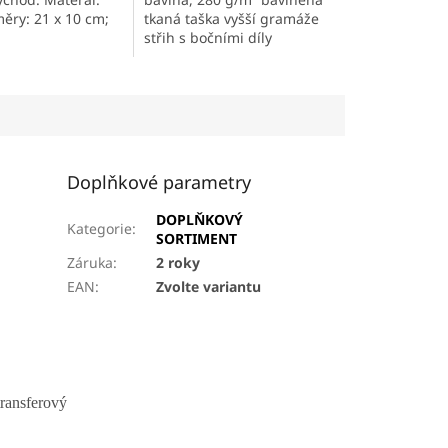
hvězdiček.
ěry: 21 x 10 cm;
tkaná taška vyšší gramáže
střih s bočními díly
praktická a skladná délka
popruhů vhodná pro nošení
v ruce i přes rameno...
Doplňkové parametry
DOPLŇKOVÝ
Kategorie
:
SORTIMENT
Záruka
:
2 roky
EAN
:
Zvolte variantu
transferový