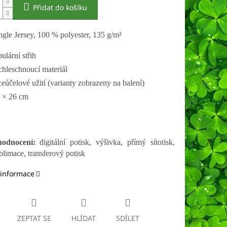
Přidat do košíku
ngle Jersey, 100 % polyester, 135 g/m²
bulární střih
chleschnoucí materiál
ceúčelové užití (varianty zobrazeny na balení)
 × 26 cm
odnocení:
digitální potisk, výšivka, přímý sítotisk,
blimace, transferový potisk
 informace
ZEPTAT SE
HLÍDAT
SDÍLET